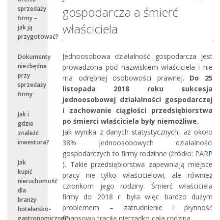
gospodarcza a śmierć
sprzedaży
firmy –
właściciela
jak ją
przygotować?
Jednoosobowa działalność gospodarcza jest
Dokumenty
niezbędne
prowadzona pod nazwiskiem właściciela i nie
przy
ma odrębnej osobowości prawnej.
Do 25
sprzedaży
listopada 2018 roku sukcesja
firmy
jednoosobowej działalności gospodarczej
i zachowanie ciągłości przedsiębiorstwa
Jak i
po śmierci właściciela były niemożliwe.
gdzie
Jak wynika z danych statystycznych, aż około
znaleźć
38% jednoosobowych działalności
inwestora?
gospodarczych to firmy rodzinne (źródło:
PARP
Jak
). Takie przedsiębiorstwa zapewniają miejsce
kupić
pracy nie tylko właścicielowi, ale również
nieruchomość
członkom jego rodziny. Śmierć właściciela
dla
firmy do 2018 r. była więc bardzo dużym
branży
problemem – zatrudnienie i płynność
hotelarsko-
finansową traciła nierzadko cała rodzina.
gastronomicznej?