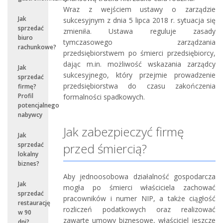
Wraz z wejściem ustawy o zarządzie
Jak
sukcesyjnym z dnia 5 lipca 2018 r. sytuacja się
sprzedać
zmieniła. Ustawa reguluje zasady
biuro
tymczasowego zarządzania
rachunkowe?
przedsiębiorstwem po śmierci przedsiębiorcy,
dając m.in. możliwość wskazania zarządcy
Jak
sukcesyjnego, który przejmie prowadzenie
sprzedać
przedsiębiorstwa do czasu zakończenia
firmę?
Profil
formalności spadkowych.
potencjalnego
nabywcy
Jak zabezpieczyć firmę
Jak
przed śmiercią?
sprzedać
lokalny
biznes?
Aby jednoosobowa działalność gospodarcza
Jak
mogła po śmierci właściciela zachować
sprzedać
pracowników i numer NIP, a także ciągłość
restaurację
rozliczeń podatkowych oraz realizować
w 90
zawarte umowy biznesowe, właściciel jeszcze
dni?