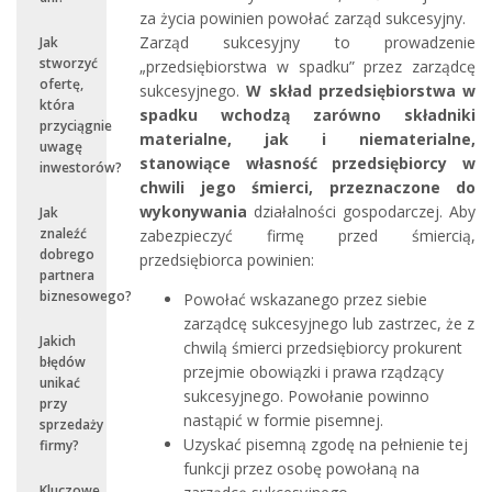
za życia powinien powołać zarząd sukcesyjny.
Zarząd sukcesyjny to prowadzenie
Jak
stworzyć
„przedsiębiorstwa w spadku” przez zarządcę
ofertę,
sukcesyjnego.
W skład przedsiębiorstwa w
która
spadku wchodzą zarówno składniki
przyciągnie
materialne, jak i niematerialne,
uwagę
stanowiące własność przedsiębiorcy w
inwestorów?
chwili jego śmierci, przeznaczone do
wykonywania
działalności gospodarczej. Aby
Jak
znaleźć
zabezpieczyć firmę przed śmiercią,
dobrego
przedsiębiorca powinien:
partnera
biznesowego?
Powołać wskazanego przez siebie
zarządcę sukcesyjnego lub zastrzec, że z
Jakich
chwilą śmierci przedsiębiorcy prokurent
błędów
przejmie obowiązki i prawa rządzący
unikać
sukcesyjnego. Powołanie powinno
przy
nastąpić w formie pisemnej.
sprzedaży
Uzyskać pisemną zgodę na pełnienie tej
firmy?
funkcji przez osobę powołaną na
Kluczowe