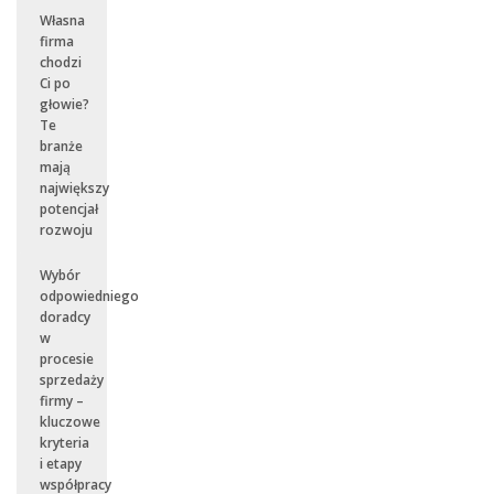
Własna
firma
chodzi
Ci po
głowie?
Te
branże
mają
największy
potencjał
rozwoju
Wybór
odpowiedniego
doradcy
w
procesie
sprzedaży
firmy –
kluczowe
kryteria
i etapy
współpracy