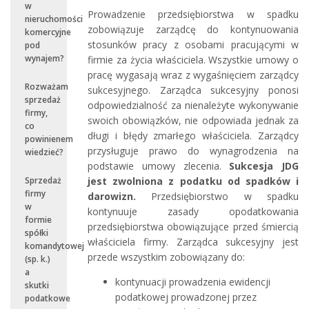
w
Prowadzenie przedsiębiorstwa w spadku
nieruchomości
zobowiązuje zarządcę do kontynuowania
komercyjne
stosunków pracy z osobami pracującymi w
pod
wynajem?
firmie za życia właściciela. Wszystkie umowy o
pracę wygasają wraz z wygaśnięciem zarządcy
Rozważam
sukcesyjnego. Zarządca sukcesyjny ponosi
sprzedaż
odpowiedzialność za nienależyte wykonywanie
firmy,
swoich obowiązków, nie odpowiada jednak za
co
długi i błędy zmarłego właściciela. Zarządcy
powinienem
przysługuje prawo do wynagrodzenia na
wiedzieć?
podstawie umowy zlecenia.
Sukcesja JDG
jest zwolniona z podatku od spadków i
Sprzedaż
firmy
darowizn.
Przedsiębiorstwo w spadku
w
kontynuuje zasady opodatkowania
formie
przedsiębiorstwa obowiązujące przed śmiercią
spółki
właściciela firmy. Zarządca sukcesyjny jest
komandytowej
przede wszystkim zobowiązany do:
(sp. k.)
a
kontynuacji prowadzenia ewidencji
skutki
podatkowej prowadzonej przez
podatkowe