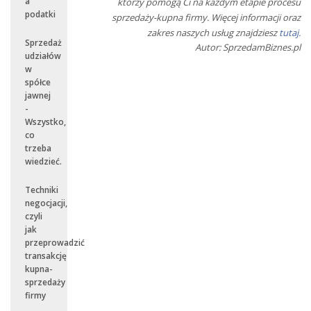
a
którzy pomogą Ci na każdym etapie procesu
podatki
sprzedaży-kupna firmy. Więcej informacji oraz
zakres naszych usług znajdziesz
tutaj.
Sprzedaż
Autor: SprzedamBiznes.pl
udziałów
w
spółce
jawnej
-
Wszystko,
co
trzeba
wiedzieć.
Techniki
negocjacji,
czyli
jak
przeprowadzić
transakcję
kupna-
sprzedaży
firmy