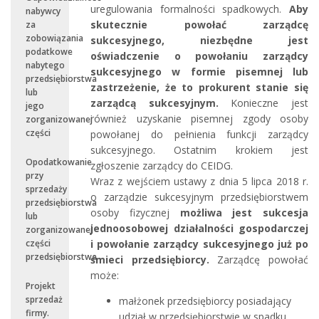
uregulowania formalności spadkowych.
Aby
nabywcy
skutecznie powołać zarządcę
za
zobowiązania
sukcesyjnego, niezbędne jest
podatkowe
oświadczenie o powołaniu zarządcy
nabytego
sukcesyjnego w formie pisemnej lub
przedsiębiorstwa
zastrzeżenie, że to prokurent stanie się
lub
zarządcą sukcesyjnym.
Konieczne jest
jego
również uzyskanie pisemnej zgody osoby
zorganizowanej
części
powołanej do pełnienia funkcji zarządcy
sukcesyjnego. Ostatnim krokiem jest
Opodatkowanie
zgłoszenie zarządcy do CEIDG.
przy
Wraz z wejściem ustawy z dnia 5 lipca 2018 r.
sprzedaży
o zarządzie sukcesyjnym przedsiębiorstwem
przedsiębiorstwa
osoby fizycznej
możliwa jest sukcesja
lub
jednoosobowej działalności gospodarczej
zorganizowanej
i powołanie zarządcy sukcesyjnego już po
części
przedsiębiorstwa
śmieci przedsiębiorcy.
Zarządcę powołać
może:
Projekt
sprzedaż
małżonek przedsiębiorcy posiadający
firmy.
udział w przedsiębiorstwie w spadku,