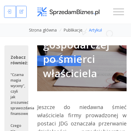
Sukcesja
jednoosobowej
działalności
Strona główna
/
Publikacje
/
Artykuł
gospodarczej
po śmierci
Zobacz
29 MARCA 2022
również:
właściciela
"Czarna
magia
wyceny",
czyli
jak
zrozumieć
Jeszcze do niedawna śmieć
sprawozdania
finansowe
właściciela firmy prowadzonej w
postaci JDG oznaczała przerwanie
Czego