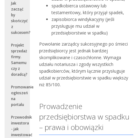
Jak
spadkobierca ustawowy lub
zacząć
testamentowy, który przyjął spadek,
by
zapisobiorca windykacyjny (jeśli
skończyć
przysługuje mu udział w
z
przedsiębiorstwie w spadku)
sukcesem?
Powołanie zarządcy sukcesyjnego po śmieci
Projekt
przedsiębiorcy jest jednak bardziej
sprzedaż
firmy.
skomplikowane i czasochłonne. Wymaga
Samemu
udziału notariusza i zgody wszystkich
czy z
spadkobierców, którym łącznie przysługuje
doradcą?
udział w przedsiębiorstwie w spadku większy
niż 85/100.
Promowanie
ogłoszeń
na
Prowadzenie
portalu
przedsiębiorstwa w spadku
Przewodnik
inwestora
– prawa i obowiązki
- jak
inwestować