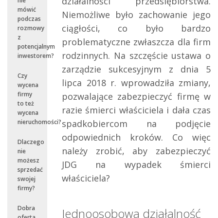
działalności przedsiębiorstwa.
nie
mówić
Niemożliwe było zachowanie jego
podczas
ciągłości, co było bardzo
rozmowy
z
problematyczne zwłaszcza dla firm
potencjalnym
rodzinnych. Na szczęście ustawa o
inwestorem?
zarządzie sukcesyjnym z dnia 5
Czy
lipca 2018 r. wprowadziła zmiany,
wycena
firmy
pozwalające zabezpieczyć firmę w
to też
razie śmierci właściciela i dała czas
wycena
spadkobiercom na podjęcie
nieruchomości?
odpowiednich kroków. Co więc
Dlaczego
należy zrobić, aby zabezpieczyć
nie
możesz
JDG na wypadek śmierci
sprzedać
właściciela?
swojej
firmy?
Dobra
Jednoosobowa działalność
oferta