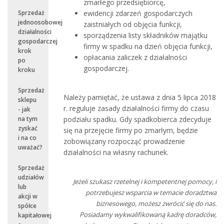
zmarłego przedsiębiorcę,
ewidencji zdarzeń gospodarczych
Sprzedaż
jednoosobowej
zaistniałych od objęcia funkcji,
działalności
sporządzenia listy składników majątku
gospodarczej
firmy w spadku na dzień objęcia funkcji,
krok
opłacania zaliczek z działalności
po
gospodarczej.
kroku
Sprzedaż
Należy pamiętać, że ustawa z dnia 5 lipca 2018
sklepu
r. reguluje zasady działalności firmy do czasu
- jak
podziału spadku. Gdy spadkobierca zdecyduje
na tym
zyskać
się na przejęcie firmy po zmarłym, będzie
i na co
zobowiązany rozpocząć prowadzenie
uważać?
działalności na własny rachunek.
Sprzedaż
udziałów
Jeżeli szukasz rzetelnej i kompetentnej pomocy, i
lub
potrzebujesz wsparcia w temacie doradztwa
akcji w
biznesowego, możesz zwrócić się do nas.
spółce
Posiadamy wykwalifikowaną kadrę doradców,
kapitałowej