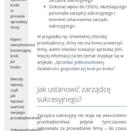
zarządcę sukcesyjnego.
kroki
Dokonać wpisu do CEIDG, określającego
w
personalia zarządcy sukcesyjnego i
procesie
moment ustanowienia zarządu
sprzedaży
sukcesyjnego.
firmy
W przypadku np. śmiertelnej choroby
Kupno
przedsiębiorcy, który nie ma komu powierzyć
nieruchomości
firmy, warto również rozważyć sprzedaż JDG.
komercyjnej
Więcej informacji na ten temat znajduje się w
krok
po
artykule:
„Sprzedaż jednoosobowej
kroku
działalności gospodarczej krok po kroku”.
Metody
wyceny,
Jak ustanowić zarządcę
czyli
jak
sukcesyjnego?
wycenić
wartość
swojego
Zarządca sukcesyjny nie staje się właścicielem
przedsiębiorstwa?
przedsiębiorstwa, jedynie tymczasowo
odpowiada za prowadzenie firmy – do czasu
Odpowiedzialność