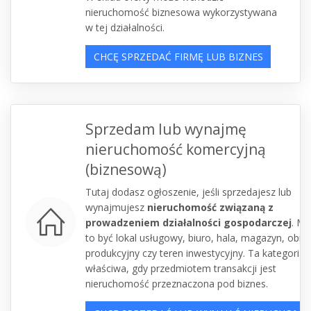
nieruchomość biznesowa wykorzystywana
w tej działalności.
CHCĘ SPRZEDAĆ FIRMĘ LUB BIZNES
Sprzedam lub wynajmę
nieruchomość komercyjną
(biznesową)
Tutaj dodasz ogłoszenie, jeśli sprzedajesz lub
wynajmujesz
nieruchomość związaną z
prowadzeniem działalności gospodarczej
. M
to być lokal usługowy, biuro, hala, magazyn, obiek
produkcyjny czy teren inwestycyjny. Ta kategoria j
właściwa, gdy przedmiotem transakcji jest
nieruchomość przeznaczona pod biznes.