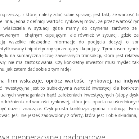
ną rzeczą, z której należy zdać sobie sprawę, jest fakt, że wartość
ie inna. Jedna z definicji wartości rynkowej mówi, że przez wartość 
a właściciela w sytuacji gdzie mamy do czynienia zarówno z
owanym i chętnym kupującym, ale również w sytuacji, gdzie ża
ają wszelkie niezbędne informacje do podjęcia decyzji o sprz
entyfikowany i hipotetyczny sprzedający i kupujący. Tymczasem rynek
lędu na sumaryczną liczbę zawieranych transakcji, która jest relatyw
ą” nie ma zastosowania. Czy konkretny inwestor musi myśleć tak 
u. Jak zatem dać sobie z tym radę?
a firm wskazuje, oprócz wartości rynkowej, na indywi
ć inwestycyjna jest to subiektywna wartość inwestycji dla konkre
dualnych wymaganiach bądź założeniach inwestycyjnych (stopy dysk
 w odróżnieniu od wartości rynkowej, która jest oparta na uśredniony
yć duże i znaczące. Czyli prosta konkluzja zgodna z intuicją. Firma
wać. Jeśli nie jesteś zadowolony z oferty, która jest Tobie składana, 
ywa nieoperacyjne i nadmiarowe