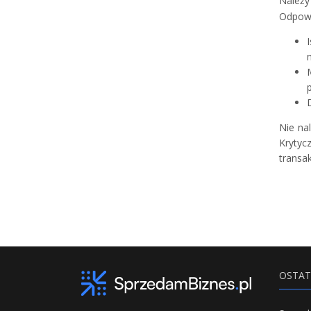
Należy
Odpowi
Nie na
Krytyc
transa
OSTAT