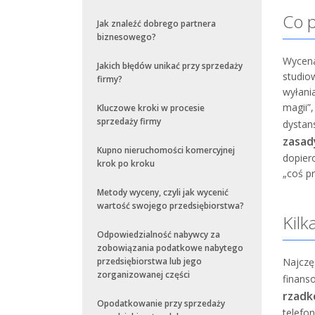
Co p
Jak znaleźć dobrego partnera
biznesowego?
Wycena
Jakich błędów unikać przy sprzedaży
studio
firmy?
wyłani
magii”
Kluczowe kroki w procesie
sprzedaży firmy
dystan
zasad
Kupno nieruchomości komercyjnej
dopier
krok po kroku
„coś p
Metody wyceny, czyli jak wycenić
wartość swojego przedsiębiorstwa?
Kilk
Odpowiedzialność nabywcy za
zobowiązania podatkowe nabytego
Najcz
przedsiębiorstwa lub jego
zorganizowanej części
finans
rzadk
Opodatkowanie przy sprzedaży
telefo