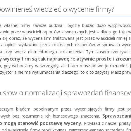
owinieneś wiedzieć o wycenie firmy?
 własnej firmy zawsze budziła i będzie budzić dużo wątpliwości
waniu przez właścicieli raportów zewnętrznych jest – dlaczego tak m
a się obraz, że wycena firm traktowana jest przez właścicieli mniej
, a opinie wydawane przez rozmaitych ekspertów w sprawach wyce
su czy wręcz elementarnego zrozumienia. Tymczasem rzeczywist
y wyceny firm są tak naprawdę relatywnie proste i zrozum
o, gdy wchodzimy w szczegóły, ale i tam masz prawo je rozumieć. J
rzyjęto” a nie ma wytłumaczenia dlaczego, to o to zapytaj. Masz pra
a słow o normalizacji sprawozdań finanso
ęstszym błędem popełnianym przez wyceniających firmy jest 
Sprawozdan
owych bez rozumienia ich biznesowego znaczenia.
o mogą stanowić podstawę wyceny.
Przykład z naszej prakty
n od właściciela firmy produkcyjnej, zainteresowanego sprzedażą fir