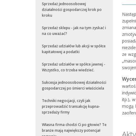
Sprzedaż jednoosobowej
działalności gospodarczej krok po
Następ
kroku
zupełn
zmian
Sprzedaż sklepu - jak na tym zyskać i
na co uważać?
zmotyw
posiad
Sprzedaż udziałów lub akcji w spółce
niezid
kapitałowej a podatki
ze wzg
„masow
Sprzedaż udziałów w spółce jawnej -
swojem
Wszystko, co trzeba wiedzieć.
Wycen
Sukcesja jednoosobowej działalności
wartoś
gospodarczej po śmierci właściciela
indywi
itp.),
Techniki negocjacji, czyli jak
mogą b
przeprowadzić transakcję kupna-
sprzedaży firmy
zaofero
Własna firma chodzi Ci po głowie? Te
branże mają największy potencjał
Akt