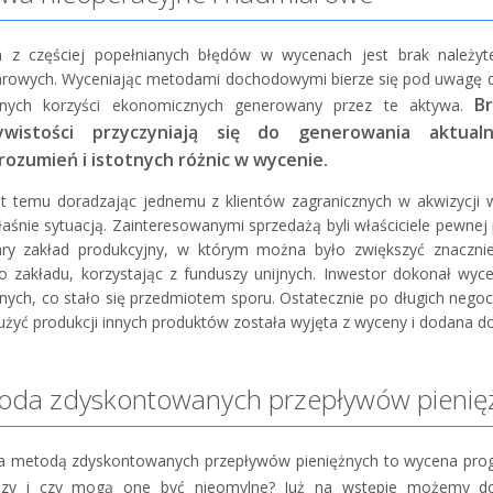
 z częściej popełnianych błędów w wycenach jest brak należytej
rowych. Wyceniając metodami dochodowymi bierze się pod uwagę dw
B
ężnych korzyści ekonomicznych generowany przez te aktywa.
zywistości przyczyniają się do generowania aktu
rozumień i istotnych różnic w wycenie.
lat temu doradzając jednemu z klientów zagranicznych w akwizycji 
aśnie sytuacją. Zainteresowanymi sprzedażą byli właściciele pewnej po
ary zakład produkcyjny, w którym można było zwiększyć znacznie
 zakładu, korzystając z funduszy unijnych. Inwestor dokonał wy
żnych, co stało się przedmiotem sporu. Ostatecznie po długich nego
łużyć produkcji innych produktów została wyjęta z wyceny i dodana d
oda zdyskontowanych przepływów pienię
 metodą zdyskontowanych przepływów pieniężnych to wycena prognoz
ozy i czy mogą one być nieomylne? Już na wstępie możemy d