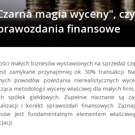
Czarna magia wyceny", czyl
prawozdania finansowe
ości małych biznesów wystawionych na sprzedaż cz
jest zamykane przynajmniej ok. 50% transakcji. N
nych powodów powstania nierealistycznych wyce
ząca metodologii wyceny właściwej dla małych firm,
ch spółek giełdowych. Zupełnie nieznane są za
alizacji i korekt sprawozdań finansowych. Zazna
esów jest fundamentalnym elementem właściwe
jacji.