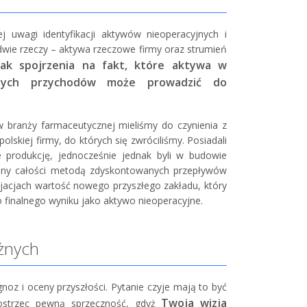
 uwagi identyfikacji aktywów nieoperacyjnych i
ie rzeczy – aktywa rzeczowe firmy oraz strumień
rak spojrzenia na fakt, które aktywa w
alnych przychodów może prowadzić do
w branży farmaceutycznej mieliśmy do czynienia z
lskiej firmy, do których się zwróciliśmy. Posiadali
 produkcję, jednocześnie jednak byli w budowie
ceny całości metodą zdyskontowanych przepływów
cjacjach wartość nowego przyszłego zakładu, który
o finalnego wyniku jako aktywo nieoperacyjne.
żnych
 i oceny przyszłości. Pytanie czyje mają to być
Twoja wizja
ostrzec pewną sprzeczność, gdyż