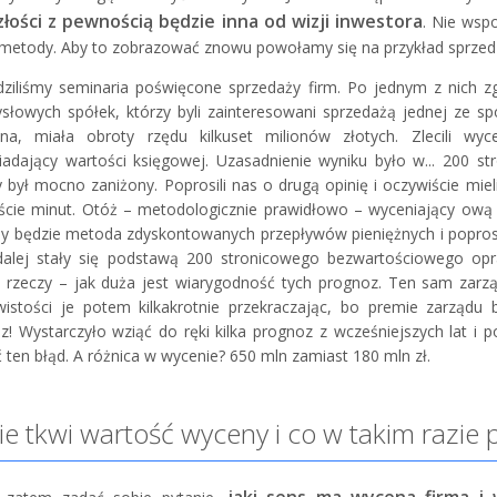
złości z pewnością będzie inna od wizji inwestora
. Nie wsp
j metody. Aby to zobrazować znowu powołamy się na przykład sprzed k
ziliśmy seminaria poświęcone sprzedaży firm. Po jednym z nich zgł
słowych spółek, którzy byli zainteresowani sprzedażą jednej ze s
na, miała obroty rzędu kilkuset milionów złotych. Zlecili w
adający wartości księgowej. Uzasadnienie wyniku było w... 200 st
był mocno zaniżony. Poprosili nas o drugą opinię i oczywiście mieli 
aście minut. Otóż – metodologicznie prawidłowo – wyceniający ową 
rmy będzie metoda zdyskontowanych przepływów pieniężnych i poprosi
dalej stały się podstawą 200 stronicowego bezwartościowego opra
j rzeczy – jak duża jest wiarygodność tych prognoz. Ten sam zarzą
wistości je potem kilkakrotnie przekraczając, bo premie zarządu
z! Wystarczyło wziąć do ręki kilka prognoz z wcześniejszych lat i
 ten błąd. A różnica w wycenie? 650 mln zamiast 180 mln zł.
e tkwi wartość wyceny i co w takim razie 
jaki sens ma wycena firma i 