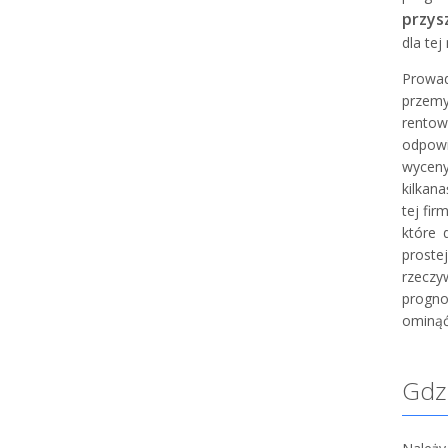
przys
dla te
Prowad
przemy
rentow
odpowi
wyceny 
kilkan
tej fi
które 
proste
rzeczy
progno
ominąć
Gdzi