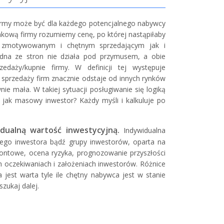
 firmy może być dla każdego potencjalnego nabywcy
rynkową firmy rozumiemy cenę, po której nastąpiłaby
e zmotywowanym i chętnym sprzedającym jak i
dna ze stron nie działa pod przymusem, a obie
edaży/kupnie firmy. W definicji tej występuje
 sprzedaży firm znacznie odstaje od innych rynków
nie mała. W takiej sytuacji posługiwanie się logiką
jak masowy inwestor? Każdy myśli i kalkuluje po
dualną wartość inwestycyjną.
Indywidualna
tnego inwestora bądź grupy inwestorów, oparta na
ontowe, ocena ryzyka, prognozowanie przyszłości
ch oczekiwaniach i założeniach inwestorów. Różnice
 jest warta tyle ile chętny nabywca jest w stanie
szukaj dalej.