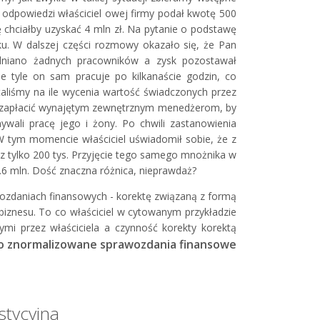
 odpowiedzi właściciel owej firmy podał kwotę 500
mę chciałby uzyskać 4 mln zł. Na pytanie o podstawę
ku. W dalszej części rozmowy okazało się, że Pan
udniano żadnych pracowników a zysk pozostawał
ie tyle on sam pracuje po kilkanaście godzin, co
aliśmy na ile wycenia wartość świadczonych przez
 by zapłacić wynajętym zewnętrznym menedżerom, by
ali pracę jego i żony. Po chwili zastanowienia
 W tym momencie właściciel uświadomił sobie, że z
cz tylko 200 tys. Przyjęcie tego samego mnożnika w
 1.6 mln. Dość znaczna różnica, nieprawdaż?
wozdaniach finansowych - korektę związaną z formą
biznesu. To co właściciel w cytowanym przykładzie
ymi przez właściciela a czynność korekty korektą
ko znormalizowane sprawozdania finansowe
stycyjna