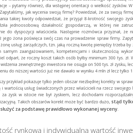
acje – pytamy również, dla wstępnej orientacji o wielkość zysków. W
ł. Zapytaliśmy, jak wycenia swoją firmę? Powiedział, że za swoją fir
ania takiej kwoty odpowiedział, że przyjął 8-krotność swojego zys
ziła jednoosobową działalność gospodarczą, w której nie zatr
nie do dyspozycji właściciela. Następnie rozmówca przyznał, że n
ż jego żona poświęca swój czas na prowadzenie spraw firmy. Zapyt
i żonę usług zarządczych, tzn. jaką roczną kwotę pieniędzy trzeba
m samym zaangażowaniem, kompetencjami i skutecznością wykonyw
ciel odparł, że roczny koszt takich osób byłby minimum 300 tys. zł.
 widzenia zewnętrznego inwestora nie osiąga on 500 tys. zł zysku, le
eniu do niższej wartości już nie dawało w wyniku 4 mln zł lecz tylko
zy przykład pokazuje tylko jeden obszar niezbędnej korekty w spra
 i wartością usług świadczonych przez właścicieli na rzecz swojego 
 za zysk w istocie nie był zyskiem, lecz dochodami rozporządzaln
stąd tyl
izacyjną. Takich obszarów korekt może być bardzo dużo,
służyć za podstawę prawidłowo wykonanej wyceny
.
ość rynkowa i indywidualna wartość inwe