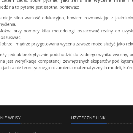
 zatem zadać sobie pytanie,
edź na to pytanie jest istotna, ponieważ:
Istnieje silna wartość edukacyjna, bowiem rozmawiając z jakimkol
myślenia.
Można przy pomocy kilku metodologii oszacować realny do uzyskan
poszukiwać.
Dobrze i mądrze przygotowana wycena zawsze może służyć jako rekw
leży jednak bezkrytycznie podchodzić do żadnego wyniku wyceny, bez
zna jest weryfikacja kompetencji zewnętrznych ekspertów pod kąte
kcjach a nie teoretycznego rozumienia matematycznych modeli, które 
NIE WPISY
UŻYTECZNE LINKI