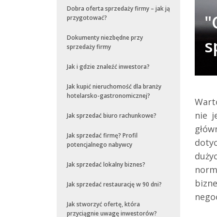
Dobra oferta sprzedaży firmy – jak ją
"
przygotować?
Dokumenty niezbędne przy
s
sprzedaży firmy
Jak i gdzie znaleźć inwestora?
Jak kupić nieruchomość dla branży
hotelarsko-gastronomicznej?
Wart
nie 
Jak sprzedać biuro rachunkowe?
głów
Jak sprzedać firmę? Profil
dotyc
potencjalnego nabywcy
duży
Jak sprzedać lokalny biznes?
norm
bizn
Jak sprzedać restaurację w 90 dni?
negoc
Jak stworzyć ofertę, która
przyciągnie uwagę inwestorów?