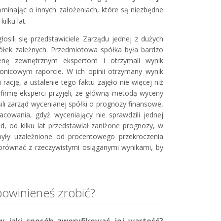
ominając o innych założeniach, które są niezbędne
ilku lat.
osili się przedstawiciele Zarządu jednej z dużych
półek zależnych. Przedmiotowa spółka była bardzo
ycenę zewnętrznym ekspertom i otrzymali wynik
ronicowym raporcie. W ich opinii otrzymany wynik
rację, a ustalenie tego faktu zajęło nie więcej niż
firmę eksperci przyjęli, że główną metodą wyceny
li zarząd wycenianej spółki o prognozy finansowe,
cowania, gdyż wyceniający nie sprawdzili jednej
d, od kilku lat przedstawiał zaniżone prognozy, w
 były uzależnione od procentowego przekroczenia
 porównać z rzeczywistymi osiąganymi wynikami, by
powinieneś zrobić?
w jaki sposób zweryfikować jej wartość?