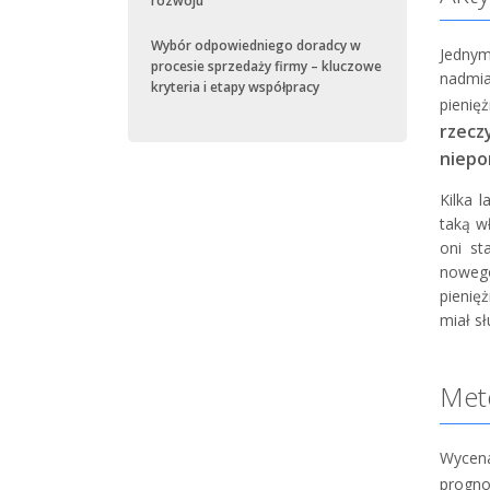
rozwoju
Wybór odpowiedniego doradcy w
Jednym
procesie sprzedaży firmy – kluczowe
nadmia
kryteria i etapy współpracy
pieni
rzec
niepo
Kilka 
taką wł
oni st
nowego
pienię
miał s
Met
Wycena
progn