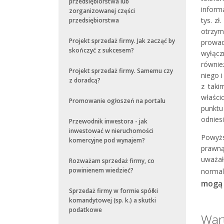
przedsiębiorstwa lub
inform
zorganizowanej części
tys. z
przedsiębiorstwa
otrzym
Projekt sprzedaż firmy. Jak zacząć by
prowad
skończyć z sukcesem?
wyłącz
równie
Projekt sprzedaż firmy. Samemu czy
niego 
z doradcą?
z taki
właści
Promowanie ogłoszeń na portalu
punktu
odniesi
Przewodnik inwestora - jak
inwestować w nieruchomości
Powyżs
komercyjne pod wynajem?
prawną
uważał
Rozważam sprzedaż firmy, co
powinienem wiedzieć?
normal
mogą 
Sprzedaż firmy w formie spółki
komandytowej (sp. k.) a skutki
podatkowe
Wart