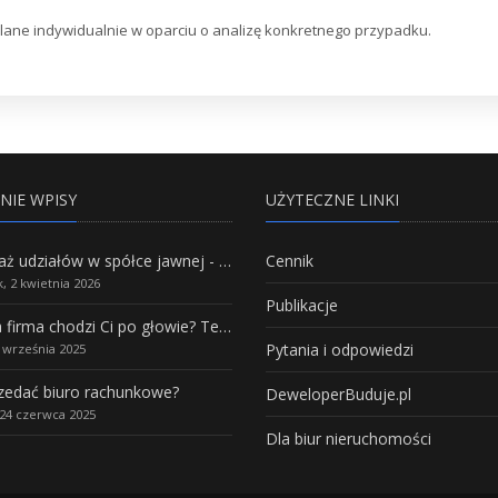
alane indywidualnie w oparciu o analizę konkretnego przypadku.
NIE WPISY
UŻYTECZNE LINKI
Sprzedaż udziałów w spółce jawnej - Wszystko, co trzeba wiedzieć.
Cennik
, 2 kwietnia 2026
Publikacje
Własna firma chodzi Ci po głowie? Te branże mają największy potencjał rozwoju
Pytania i odpowiedzi
5 września 2025
rzedać biuro rachunkowe?
DeweloperBuduje.pl
24 czerwca 2025
Dla biur nieruchomości