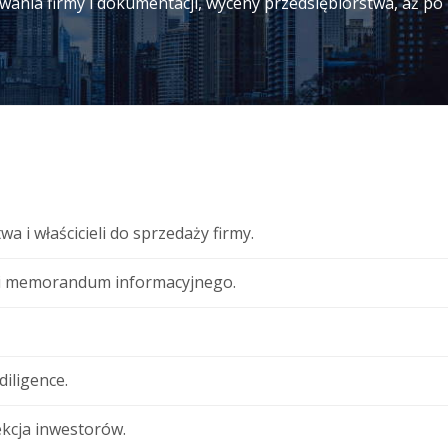
wania firmy i dokumentacji, wyceny przedsiębiorstwa, aż po
 i właścicieli do sprzedaży firmy.
 i memorandum informacyjnego.
iligence.
ekcja inwestorów.