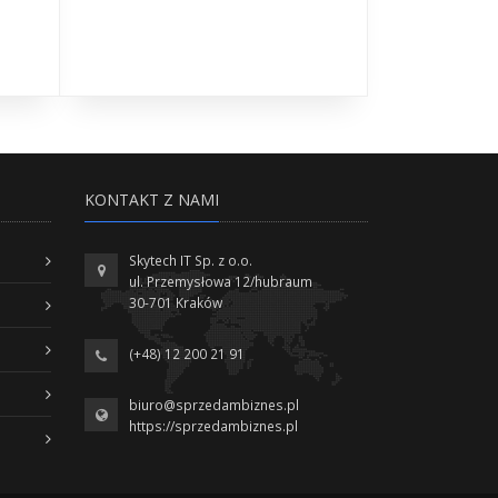
KONTAKT Z NAMI
Skytech IT Sp. z o.o.
ul. Przemysłowa 12/hubraum
30-701 Kraków
(+48) 12 200 21 91
biuro@sprzedambiznes.pl
https://sprzedambiznes.pl