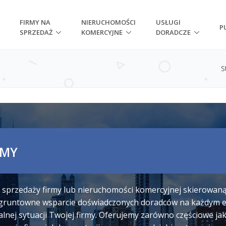
FIRMY NA
NIERUCHOMOŚCI
USŁUGI
P
SPRZEDAŻ
KOMERCYJNE
DORADCZE
S
RMY
sprzedaży firmy lub nieruchomości komercyjnej skierowaną d
z gruntowne wsparcie doświadczonych doradców na każdym e
lnej sytuacji Twojej firmy. Oferujemy zarówno częściowe j