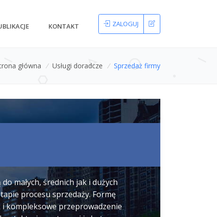
ZALOGUJ
UBLIKACJE
KONTAKT
trona główna
/
Usługi doradcze
/
Sprzedaż firmy
o małych, średnich jak i dużych
tapie procesu sprzedaży. Formę
ak i kompleksowe przeprowadzenie