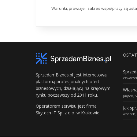
Warunki, prowizje i zakres współpracy są ust
OSTAT
SprzedamBiznes.pl jest internetową
czwartek
platformą profesjonalnych ofert
biznesowych, działającą na krajowym
rynku począwszy od 2011 roku.
piątek, 
Operatorem serwisu jest firma
Jak sp
Skytech IT Sp. z o.o. w Krakowie.
wtorek, 