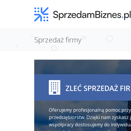
Sprzedaż firmy
ZLEĆ SPRZEDAŻ FI
Oferujemy profesjonalną pomoc przy 
przedsiębiorstw. Dzięki nam zyskas
współpracy dostosujemy do indywidua