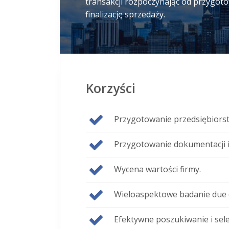
transakcji rozpoczynając od przygoto
finalizację sprzedaży.
Korzyści
Przygotowanie przedsiębiorstwa
Przygotowanie dokumentacji
Wycena wartości firmy.
Wieloaspektowe badanie due d
Efektywne poszukiwanie i sel