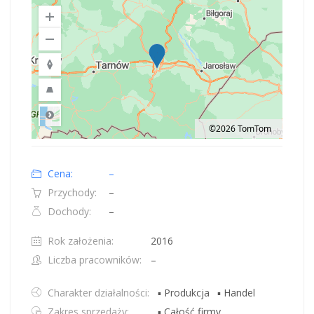
©2026 TomTom
Road
Location: Polska.
Map style: road.
Map shortcuts: Zoom out: hyphen. Zoom in: plus. Pan right 100 pixels: right
Cena:
–
Przychody:
–
Dochody:
–
Rok założenia:
2016
Liczba pracowników:
–
Charakter działalności:
▪ Produkcja
▪ Handel
Zakres sprzedaży:
▪ Całość firmy