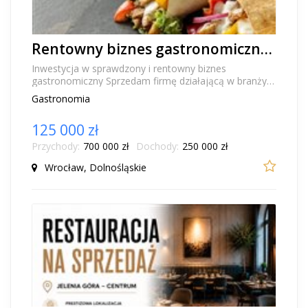
Rentowny biznes gastronomiczny z kebabem premium na sprzedaż - Wrocław
Inwestycja w sprawdzony i rentowny biznes
gastronomiczny Sprzedam firmę działającą w branży
gastronomicznej – w pełni funkcjonujący lokal
Gastronomia
specjali...
125 000 zł
Przychody:
700 000 zł
Dochody:
250 000 zł
Wrocław, Dolnośląskie