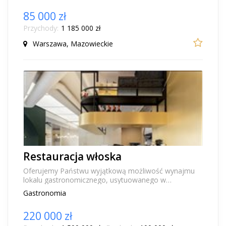
85 000 zł
Przychody:
1 185 000 zł
Warszawa, Mazowieckie
Restauracja włoska
Oferujemy Państwu wyjątkową możliwość wynajmu
lokalu gastronomicznego, usytuowanego w
doskonałej lokalizacji na ulicy Dąbrowskiego, w
Gastronomia
nowoczesnej i...
220 000 zł