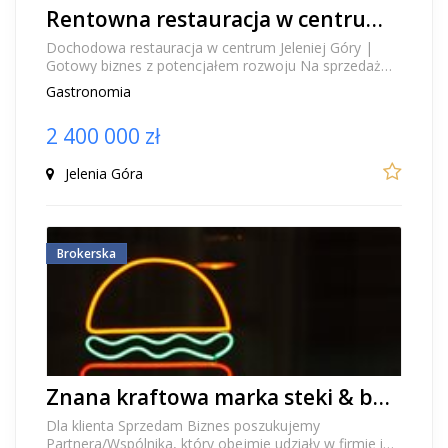
Rentowna restauracja w centrum Jeleniej Góry
Dochodowa restauracja w centrum Jeleniej Góry |
Gotowy biznes z potencjałem rozwoju Na sprzedaż
funkcjonująca, dochodowa restauracja
Gastronomia
zlokalizowana...
2 400 000 zł
Jelenia Góra
Brokerska
Znana kraftowa marka steki & burgery szuka Partnera, Wspólnika
Dla klienta Sprzedam Biznes poszukujemy
Partnera/Wspólnika, który obejmie udziały w firmie i