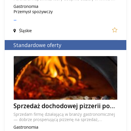
rozwinie sieć franczyzową marki. Marka burgerowa z...
Gastronomia
Przemysł spożywczy
–
Śląskie
Standardowe oferty
Sprzedaż dochodowej pizzerii pod Warszawą piec opalany drewnem know-how wyposażenie
Sprzedam firmę działającą w branży gastronomicznej
— dobrze prosperującą pizzerię na sprzedaż,
zlokalizowaną po północnej stronie Warszawy, w
Gastronomia
bardz...