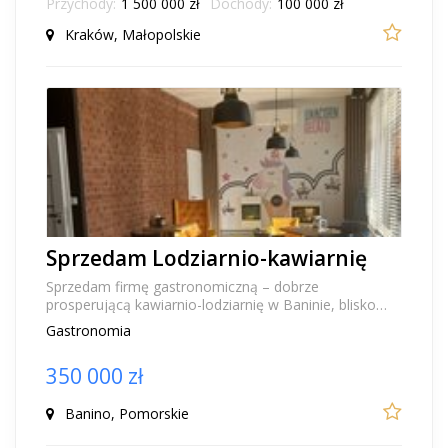
Przychody:
1 500 000 zł
Dochody:
100 000 zł
Kraków, Małopolskie
Sprzedam Lodziarnio-kawiarnię
Sprzedam firmę gastronomiczną – dobrze
prosperującą kawiarnio-lodziarnię w Baninie, blisko
Trójmiasta. Oferuję biznes na sprzedaż, który od lat
Gastronomia
prz...
350 000 zł
Banino, Pomorskie