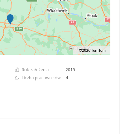
©2026 TomTom
t 100 pixels: right arrow. Pan left 100 pixels: left arrow. Pan up 100 pixels: up ar
Rok założenia:
2015
Liczba pracowników:
4