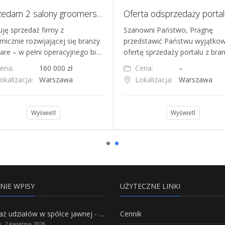
Sprzedam 2 salony groomerskie w Warszawie, marka ubranek dla psów
uję sprzedaż firmy z
Szanowni Państwo, Pragnę
micznie rozwijającej się branży
przedstawić Państwu wyjątko
care – w pełni operacyjnego bi…
ofertę sprzedaży portalu z bra
ena:
160 000 zł
Cena:
–
okalizacja:
Warszawa
Lokalizacja:
Warszawa
Wyświetl
Wyświetl
NIE WPISY
UŻYTECZNE LINKI
Sprzedaż udziałów w spółce jawnej - Wszystko, co trzeba wiedzieć.
Cennik
, 2 kwietnia 2026