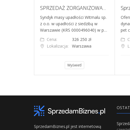
Na sprzedaż dochodowy sklep internetowy w niszy zoologicznej - produkty dla królików i gryzoni
SPRZEDAŻ ZORGANIZOWANEJ CZĘŚCI PRZEDSIĘBIORSTWA E-COMMERCE W BRANŻY PET CARE
 sklep
Syndyk masy upadłości Witmalu sp.
Ofer
oologicznej –
z o.o. w upadłości z siedzibą w
dyna
produktach dla…
Warszawie (KRS 0000496040) w p…
pet 
000 zł
Cena:
326 250 zł
C
Lokalizacja:
Warszawa
L
l
Wyświetl
OSTAT
SprzedamBiznes.pl jest internetową
czwartek