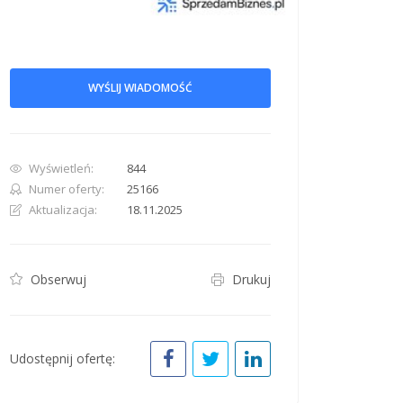
WYŚLIJ WIADOMOŚĆ
Wyświetleń:
844
row. Pan down 100 pixels: down arrow. Rotate 15 degrees clockwise: shift + right arr
Numer oferty:
25166
Aktualizacja:
18.11.2025
Obserwuj
Drukuj
Udostępnij ofertę: