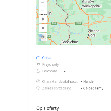
Road
Location: Polska.
Map style: road.
Map shortcuts: Zoom out: hyphen. Zoom in: plus. Pan righ
Cena:
–
Przychody:
–
Dochody:
–
Charakter działalności:
▪ Handel
Zakres sprzedaży:
▪ Całość firmy
Opis oferty