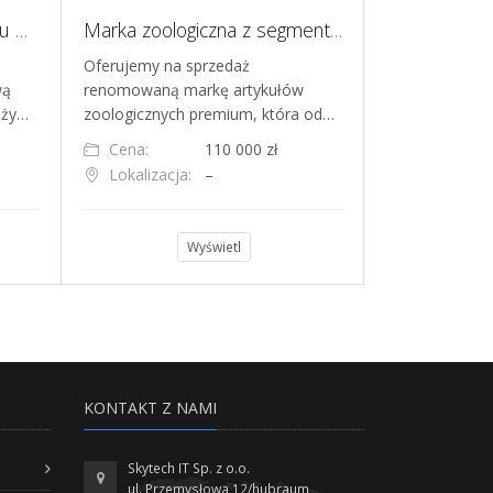
Oferta odsprzedaży portalu MILO.PET - branża PET-CARE
Marka zoologiczna z segmentu premium, ecommerce
Hotel dla p
Oferujemy na sprzedaż
Oferujemy ods
wą
renomowaną markę artykułów
prosperująceg
nży…
zoologicznych premium, która od…
Poznaniu. To 
Cena:
110 000 zł
Cena:
Lokalizacja:
–
Lokalizacja
Wyświetl
KONTAKT Z NAMI
Skytech IT Sp. z o.o.
ul. Przemysłowa 12/hubraum