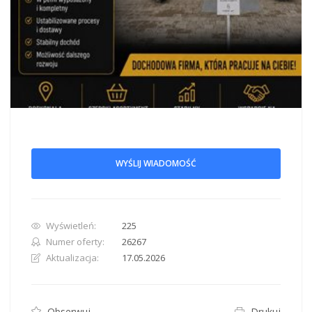
WYŚLIJ WIADOMOŚĆ
Wyświetleń:
225
Numer oferty:
26267
Aktualizacja:
17.05.2026
Obserwuj
Drukuj