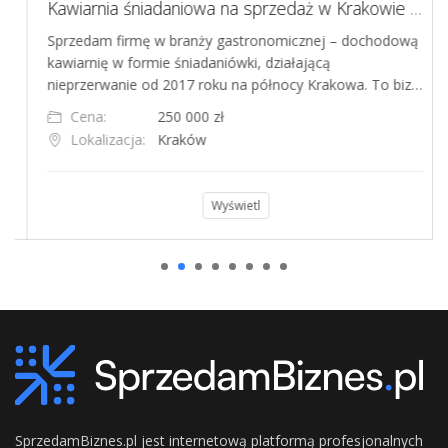
Kawiarnia śniadaniowa na sprzedaż w Krakowie - dochodowy biznes z potencjałem
Sprzedam firmę w branży gastronomicznej – dochodową
kawiarnię w formie śniadaniówki, działającą
nieprzerwanie od 2017 roku na północy Krakowa. To biz…
Cena:
250 000 zł
Lokalizacja:
Kraków
Wyświetl
SprzedamBiznes.pl jest internetową platformą profesjonalnych