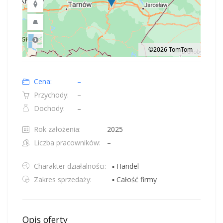
©2026 TomTom
Road
Location: Polska.
Map style: road.
Map shortcuts: Zoom out: hyphen. Zoom in: plus. Pan right 100 pixels: right
Cena:
–
Przychody:
–
Dochody:
–
Rok założenia:
2025
Liczba pracowników:
–
Charakter działalności:
▪ Handel
Zakres sprzedaży:
▪ Całość firmy
Opis oferty