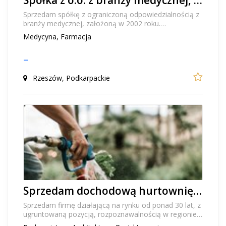
Sprzedam spółkę z ograniczoną odpowiedzialnością z
branży medycznej, założoną w 2002 roku.
Przedmiotem sprzedaży jest aktywna spółka z o.o.
Medycyna, Farmacja
wpisana...
–
Rzeszów, Podkarpackie
Sprzedam dochodową hurtownię instalacyjną wod.kan. i węży z PCV ogrodowych,technicznych i przemysłowych
Sprzedam firmę działającą na rynku od ponad 30 lat, z
ugruntowaną pozycją, rozpoznawalnością w regionie
oraz stabilną bazą odbiorców. To gotowy biz...