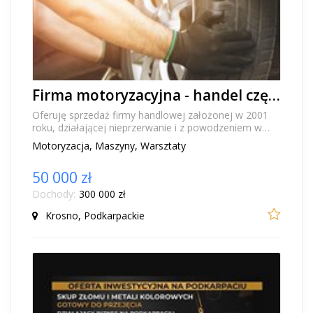
Firma motoryzacyjna - handel częściami i usługi
Oferuję sprzedaż firmy handlowej założonej w 2001
roku, działającej nieprzerwanie i z powodzeniem w
branży części zamiennych do maszyn oraz pojazdó...
Motoryzacja, Maszyny, Warsztaty
50 000 zł
Dochody:
300 000 zł
Krosno, Podkarpackie