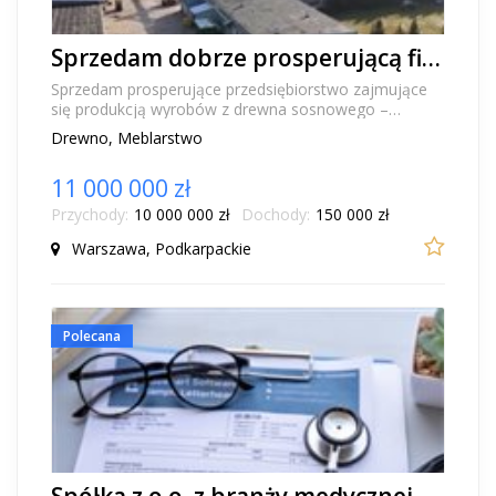
Sprzedam dobrze prosperującą firmę produkcyjną z innowacyjną infrastrukturą
Sprzedam prosperujące przedsiębiorstwo zajmujące
się produkcją wyrobów z drewna sosnowego –
gotowy i sprawdzony biznes na sprzedaż, działający
Drewno, Meblarstwo
niep...
11 000 000 zł
Przychody:
10 000 000 zł
Dochody:
150 000 zł
Warszawa, Podkarpackie
Polecana
Spółka z o.o. z branży medycznej, Rzeszów - kapitał zakładowy, 24 lata historii