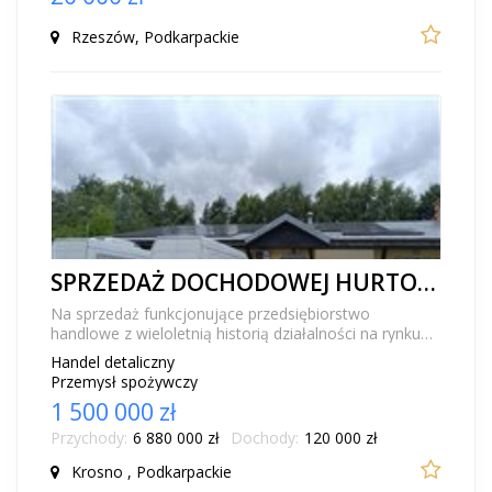
Rzeszów, Podkarpackie
SPRZEDAŻ DOCHODOWEJ HURTOWNI SPOŻYWCZEJ Z NIERUCHOMOŚCIĄ
Na sprzedaż funkcjonujące przedsiębiorstwo
handlowe z wieloletnią historią działalności na rynku
lokalnym. Przedmiot sprzedaży: działające przeds...
Handel detaliczny
Przemysł spożywczy
1 500 000 zł
Przychody:
6 880 000 zł
Dochody:
120 000 zł
Krosno , Podkarpackie