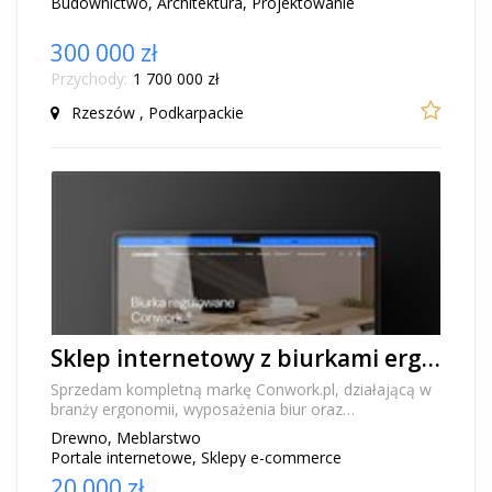
Budownictwo, Architektura, Projektowanie
300 000 zł
Przychody:
1 700 000 zł
Rzeszów , Podkarpackie
Sklep internetowy z biurkami ergonomicznymi na sprzedaż – marka Conwork.pl i gotowy biznes e-commerce
Sprzedam kompletną markę Conwork.pl, działającą w
branży ergonomii, wyposażenia biur oraz
nowoczesnych rozwiązań do pracy biurowej i home
Drewno, Meblarstwo
office....
Portale internetowe, Sklepy e-commerce
20 000 zł