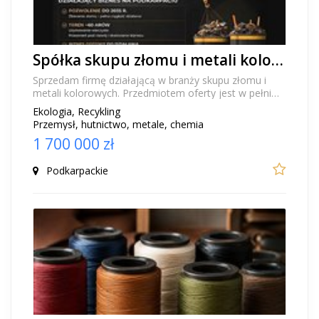
Spółka skupu złomu i metali kolorowych na sprzedaż - nieruchomość, infrastruktura, pozwolenie do 2035, powiat rzeszowski
Sprzedam firmę działającą w branży skupu złomu i
metali kolorowych. Przedmiotem oferty jest w pełni
operacyjna spółka prowadzona wraz z nieruchomoś...
Ekologia, Recykling
Przemysł, hutnictwo, metale, chemia
1 700 000 zł
Podkarpackie