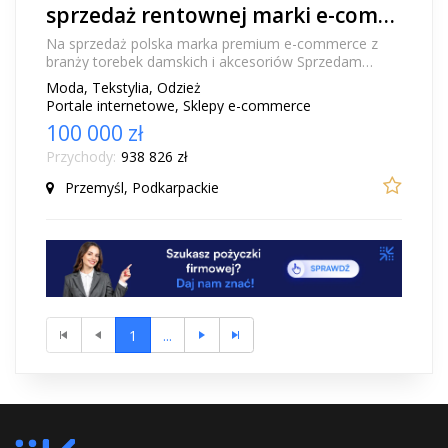
sprzedaż rentownej marki e-commerce premium z sektora Fashion -torebki damskie ze skóry
Na sprzedaż polska marka premium e-commerce z
branży torebek damskich i akcesoriów Sprzedam
dynamicznie rozwijającą się, w pełni ukształtowaną p...
Moda, Tekstylia, Odzież
Portale internetowe, Sklepy e-commerce
100 000 zł
Przychody:
938 826 zł
Przemyśl, Podkarpackie
1
...