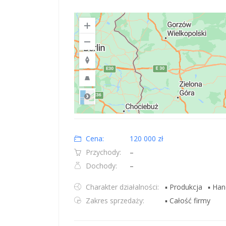
Road
Location: Polska.
Map style: road.
Map shortcuts: Zoom out: hyphen. Zoom in: plus. Pan righ
Cena:
120 000 zł
Przychody:
–
Dochody:
–
Charakter działalności:
▪ Produkcja
▪ Han
Zakres sprzedaży:
▪ Całość firmy