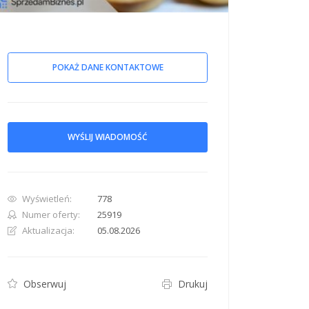
POKAŻ DANE KONTAKTOWE
WYŚLIJ WIADOMOŚĆ
row. Pan down 100 pixels: down arrow. Rotate 15 degrees clockwise: shift + right arr
Wyświetleń:
778
Numer oferty:
25919
Aktualizacja:
05.08.2026
Obserwuj
Drukuj