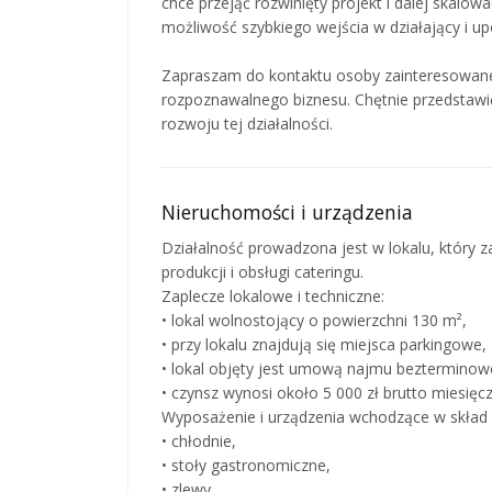
chce przejąć rozwinięty projekt i dalej skalow
możliwość szybkiego wejścia w działający i 
Zapraszam do kontaktu osoby zainteresowan
rozpoznawalnego biznesu. Chętnie przedstaw
rozwoju tej działalności.
Nieruchomości i urządzenia
Działalność prowadzona jest w lokalu, który
produkcji i obsługi cateringu.
Zaplecze lokalowe i techniczne:
• lokal wolnostojący o powierzchni 130 m²,
• przy lokalu znajdują się miejsca parkingowe,
• lokal objęty jest umową najmu bezterminow
• czynsz wynosi około 5 000 zł brutto miesięcz
Wyposażenie i urządzenia wchodzące w skład 
• chłodnie,
• stoły gastronomiczne,
• zlewy,