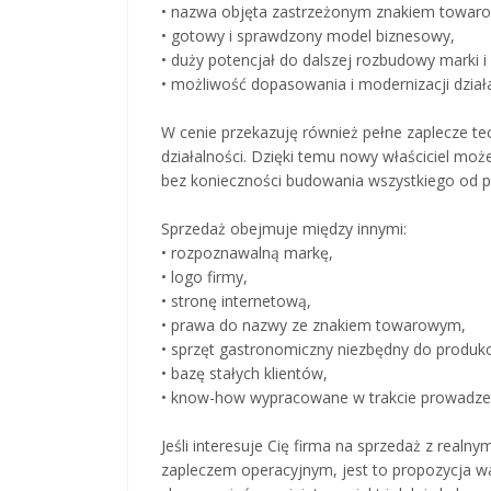
• nazwa objęta zastrzeżonym znakiem towar
• gotowy i sprawdzony model biznesowy,
• duży potencjał do dalszej rozbudowy marki i
• możliwość dopasowania i modernizacji dział
W cenie przekazuję również pełne zaplecze tec
działalności. Dzięki temu nowy właściciel moż
bez konieczności budowania wszystkiego od 
Sprzedaż obejmuje między innymi:
• rozpoznawalną markę,
• logo firmy,
• stronę internetową,
• prawa do nazwy ze znakiem towarowym,
• sprzęt gastronomiczny niezbędny do produkcj
• bazę stałych klientów,
• know-how wypracowane w trakcie prowadzeni
Jeśli interesuje Cię firma na sprzedaż z real
zapleczem operacyjnym, jest to propozycja wa