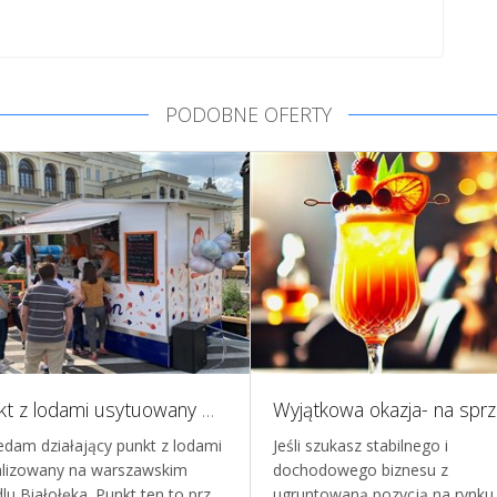
PODOBNE OFERTY
Punkt z lodami usytuowany w osiedlu
edam działający punkt z lodami
Jeśli szukasz stabilnego i
alizowany na warszawskim
dochodowego biznesu z
dlu Białołęka. Punkt ten to prz…
ugruntowaną pozycją na rynku