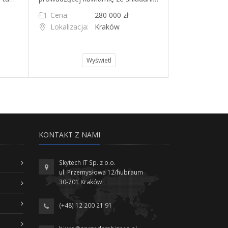
Cena:
280 000 zł
Cena:
Lokalizacja:
Kraków
Lokalizacja
Wyświetl
KONTAKT Z NAMI
Skytech IT Sp. z o.o.
ul. Przemysłowa 12/hubraum
30-701 Kraków
(+48) 12 200 21 91