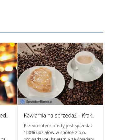
Wyjątkowa okazja- na sprzedaż jeden z najlepszych klubów nocnych we Wrocławiu
Kawiarnia na sprzedaż - Kraków Bronowice
Odstąpię piz
Przedmiotem oferty jest sprzedaż
Odstąpię funkc
100% udziałów w spółce z o.o.
gastronomiczn
, ta…
prowadzącej kawiarnię ze śniadani…
blisko przysta