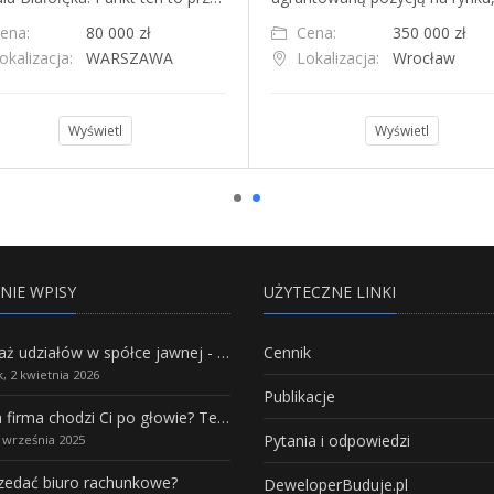
ena:
80 000 zł
Cena:
350 000 zł
okalizacja:
WARSZAWA
Lokalizacja:
Wrocław
Wyświetl
Wyświetl
NIE WPISY
UŻYTECZNE LINKI
Sprzedaż udziałów w spółce jawnej - Wszystko, co trzeba wiedzieć.
Cennik
, 2 kwietnia 2026
Publikacje
Własna firma chodzi Ci po głowie? Te branże mają największy potencjał rozwoju
Pytania i odpowiedzi
5 września 2025
rzedać biuro rachunkowe?
DeweloperBuduje.pl