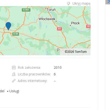
Ukryj mapę
©2026 TomTom
t 100 pixels: right arrow. Pan left 100 pixels: left arrow. Pan up 100 pixels: up ar
Rok założenia:
2010
Liczba pracowników:
6
Adres internetowy:
–
del
▪ Usługi