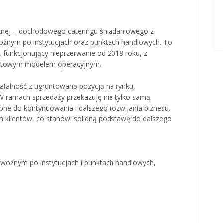
cznej – dochodowego cateringu śniadaniowego z
woźnym po instytucjach oraz punktach handlowych. To
, funkcjonujący nieprzerwanie od 2018 roku, z
gotowym modelem operacyjnym.
ziałalność z ugruntowaną pozycją na rynku,
W ramach sprzedaży przekazuję nie tylko samą
ebne do kontynuowania i dalszego rozwijania biznesu.
h klientów, co stanowi solidną podstawę do dalszego
bwoźnym po instytucjach i punktach handlowych,