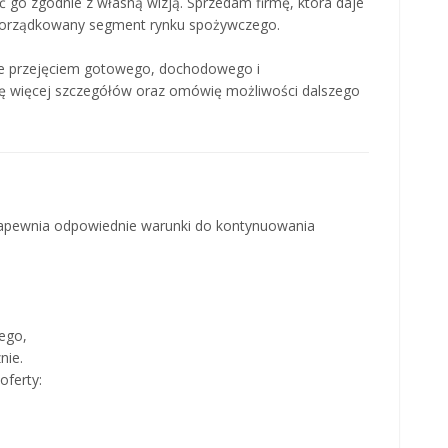
ać go zgodnie z własną wizją. Sprzedam firmę, która daje
uporządkowany segment rynku spożywczego.
e przejęciem gotowego, dochodowego i
ię więcej szczegółów oraz omówię możliwości dalszego
 zapewnia odpowiednie warunki do kontynuowania
ego,
nie.
oferty: