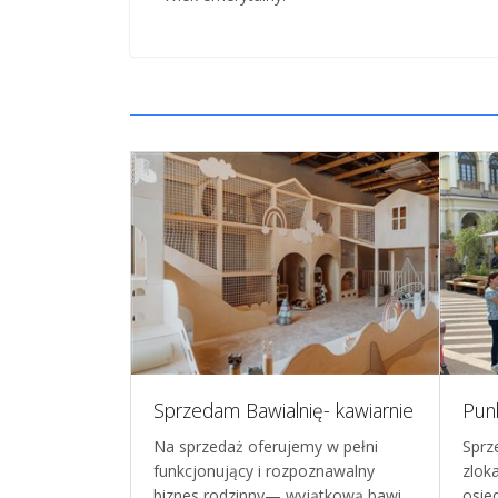
Dochodowa sieć 3 lodziarnio-kawiarni z produkcją i znakiem towarowym - Trójmiasto
Sprzedam Bawialnię- kawiarnie
waną część
Na sprzedaż oferujemy w pełni
Sprz
) -
funkcjonujący i rozpoznawalny
zlok
sprzedaż: si…
biznes rodzinny— wyjątkową bawi…
osie