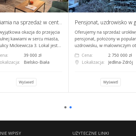
Kawiarnia na sprzedaż w centrum miasta
wyjątkowa okazja do przejęcia
Oferujemy na sprzedaż urokliw
tulnej kawiarni w sercu miasta,
pensjonat, położony w popula
ulicy Mickiewicza 3. Lokal jest…
uzdrowisku, w malowniczym o
ena:
39 000 zł
Cena:
2 750 000 zł
okalizacja:
Bielsko-Biała
Lokalizacja:
Jedlina-Zdrój
Wyświetl
Wyświetl
NIE WPISY
UŻYTECZNE LINKI