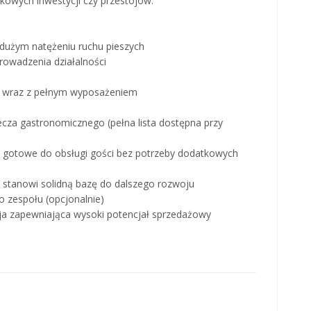
tkowych inwestycji czy przestojów.
o dużym natężeniu ruchu pieszych
rowadzenia działalności
wa wraz z pełnym wyposażeniem
ecza gastronomicznego (pełna lista dostępna przy
– gotowe do obsługi gości bez potrzeby dodatkowych
stanowi solidną bazę do dalszego rozwoju
o zespołu (opcjonalnie)
acja zapewniająca wysoki potencjał sprzedażowy