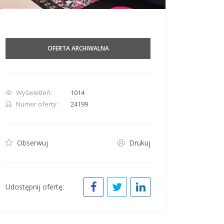
OFERTA ARCHIWALNA
row. Pan down 100 pixels: down arrow. Rotate 15 degrees clockwise: shift + right arr
Wyświetleń:
1014
Numer oferty:
24199
Obserwuj
Drukuj
Udostępnij ofertę: