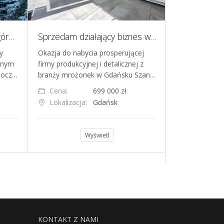
Pensjonat, uzdrowisko w górach
Sprzedam działający biznes w Gdańsku, produkcja i realizacja wyrobów mrożonych
y
Okazja do nabycia prosperującej
Oferuje na sp
rnym
firmy produkcyjnej i detalicznej z
funkcjonujący
tocz…
branży mrożonek w Gdańsku Szan…
fortach bema.
pełna…
Cena:
699 000 zł
Cena:
Lokalizacja:
Gdańsk
Lokalizacja
Wyświetl
KONTAKT Z NAMI