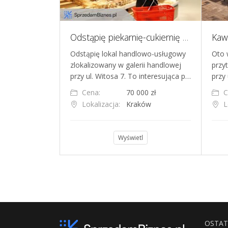
Odstąpię piekarnię-cukiernię w galerii handlowej - lokal 70 m² z wyposażeniem i stałą bazą klientów
aż
Odstąpię lokal handlowo-usługowy
Oto 
, która od
zlokalizowany w galerii handlowej
przy
ię uznaniem
przy ul. Witosa 7. To interesująca p…
przy 
.…
Cena:
70 000 zł
C
00 zł
Lokalizacja:
Kraków
L
ńsk
Wyświetl
l
OSTAT