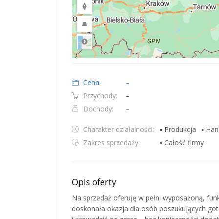
Road
Location: Polska.
Map style: road.
Map shortcuts: Zoom out: hyphen. Zoom in: plus. Pan righ
Cena:
–
Przychody:
–
Dochody:
–
Charakter działalności:
▪ Produkcja
▪ Han
Zakres sprzedaży:
▪ Całość firmy
Opis oferty
Na sprzedaż oferuję w pełni wyposażoną, fun
doskonała okazja dla osób poszukujących go