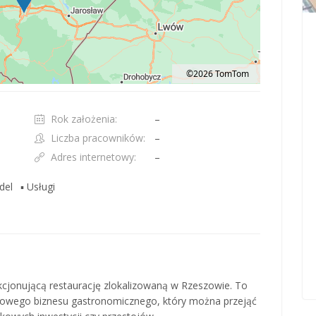
©2026 TomTom
t 100 pixels: right arrow. Pan left 100 pixels: left arrow. Pan up 100 pixels: up ar
Rok założenia:
–
Liczba pracowników:
–
Adres internetowy:
–
del
▪ Usługi
kcjonującą restaurację zlokalizowaną w Rzeszowie. To
towego biznesu gastronomicznego, który można przejąć