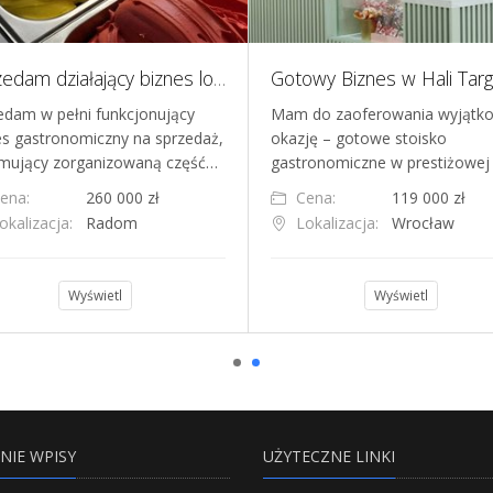
Sprzedam działający biznes lodziarnio-kawiarnia z pracownią
edam w pełni funkcjonujący
Mam do zaoferowania wyjątk
es gastronomiczny na sprzedaż,
okazję – gotowe stoisko
mujący zorganizowaną część…
gastronomiczne w prestiżowej
ena:
260 000 zł
Cena:
119 000 zł
okalizacja:
Radom
Lokalizacja:
Wrocław
Wyświetl
Wyświetl
NIE WPISY
UŻYTECZNE LINKI