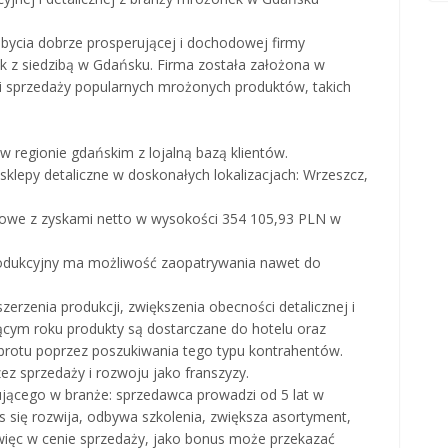
ycia dobrze prosperującej i dochodowej firmy
k z siedzibą w Gdańsku. Firma została założona w
i i sprzedaży popularnych mrożonych produktów, takich
regionie gdańskim z lojalną bazą klientów.
ce sklepy detaliczne w doskonałych lokalizacjach: Wrzeszcz,
sowe z zyskami netto w wysokości 354 105,93 PLN w
produkcyjny ma możliwość zaopatrywania nawet do
zerzenia produkcji, zwiększenia obecności detalicznej i
ącym roku produkty są dostarczane do hotelu oraz
obrotu poprzez poszukiwania tego typu kontrahentów.
ez sprzedaży i rozwoju jako franszyzy.
ującego w branże: sprzedawca prowadzi od 5 lat w
as się rozwija, odbywa szkolenia, zwiększa asortyment,
i, więc w cenie sprzedaży, jako bonus może przekazać