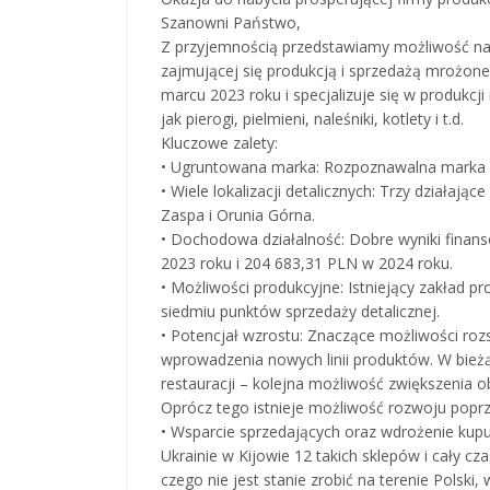
Szanowni Państwo,
Z przyjemnością przedstawiamy możliwość nab
zajmującej się produkcją i sprzedażą mrożone
marcu 2023 roku i specjalizuje się w produkcj
jak pierogi, pielmieni, naleśniki, kotlety i t.d.
Kluczowe zalety:
• Ugruntowana marka: Rozpoznawalna marka w 
• Wiele lokalizacji detalicznych: Trzy działają
Zaspa i Orunia Górna.
• Dochodowa działalność: Dobre wyniki finan
2023 roku i 204 683,31 PLN w 2024 roku.
• Możliwości produkcyjne: Istniejący zakład 
siedmiu punktów sprzedaży detalicznej.
• Potencjał wzrostu: Znaczące możliwości rozs
wprowadzenia nowych linii produktów. W bież
restauracji – kolejna możliwość zwiększenia 
Oprócz tego istnieje możliwość rozwoju poprz
• Wsparcie sprzedających oraz wdrożenie kup
Ukrainie w Kijowie 12 takich sklepów i cały cz
czego nie jest stanie zrobić na terenie Polsk