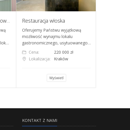
Gotowy Biznes w Hali Targowej we Wrocławiu POLIŻ Targowa
Restauracja włoska
ową
Oferujemy Państwu wyjątkową
Sprzedam cate
możliwość wynajmu lokalu
udokumentowan
 lok…
gastronomicznego, usytuowanego…
Przychody 6m
Cena:
220 000 zł
Cena:
Lokalizacja:
Kraków
Lokalizacja
Wyświetl
KONTAKT Z NAMI