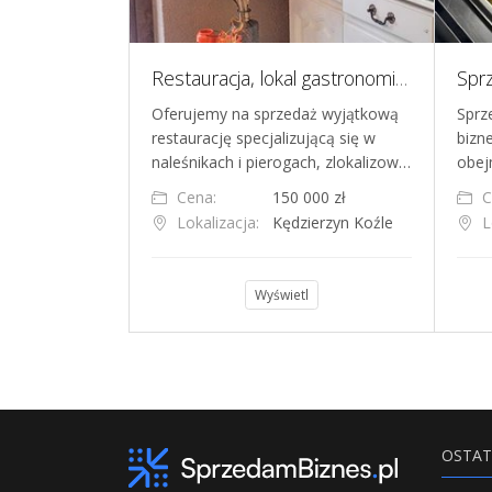
raków
Restauracja, lokal gastronomiczny
koteka
Oferujemy na sprzedaż wyjątkową
Sprz
łym centrum
restaurację specjalizującą się w
bizn
cznych, odres…
naleśnikach i pierogach, zlokalizow…
obej
000 zł
Cena:
150 000 zł
C
ków
Lokalizacja:
Kędzierzyn Koźle
L
l
Wyświetl
OSTAT