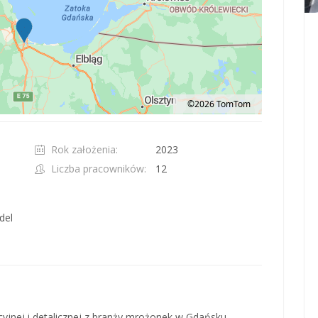
©2026 TomTom
t 100 pixels: right arrow. Pan left 100 pixels: left arrow. Pan up 100 pixels: up ar
Rok założenia:
2023
Liczba pracowników:
12
del
cyjnej i detalicznej z branży mrożonek w Gdańsku