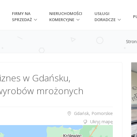
FIRMY NA
NIERUCHOMOŚCI
USŁUGI
P
SPRZEDAŻ
KOMERCYJNE
DORADCZE
Stro
biznes w Gdańsku,
ja wyrobów mrożonych
Gdańsk, Pomorskie
Ukryj mapę