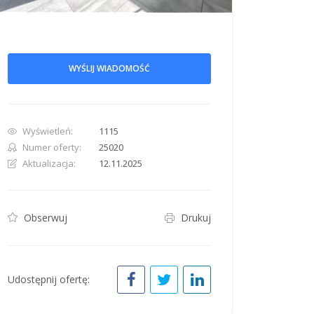
WYŚLIJ WIADOMOŚĆ
row. Pan down 100 pixels: down arrow. Rotate 15 degrees clockwise: shift + right arr
Wyświetleń:
1115
Numer oferty:
25020
Aktualizacja:
12.11.2025
Obserwuj
Drukuj
Udostępnij ofertę: