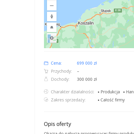
Road
Location: Obwód królewiecki, Polska.
Map style: road.
Map shortcuts: Zoom out: hyphen. Zoom in: plus. Pan righ
Cena:
699 000 zł
Przychody:
–
Dochody:
300 000 zł
Charakter działalności:
▪ Produkcja
▪ Han
Zakres sprzedaży:
▪ Całość firmy
Opis oferty
Okazja do nabycia prosperującej firmy produk