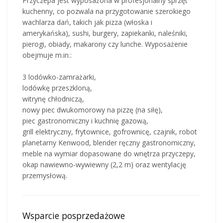
Przyczepa jest wyposażona w profesjonalny sprzęt
kuchenny, co pozwala na przygotowanie szerokiego
wachlarza dań, takich jak pizza (włoska i
amerykańska), sushi, burgery, zapiekanki, naleśniki,
pierogi, obiady, makarony czy lunche. Wyposażenie
obejmuje m.in.:
3 lodówko-zamrażarki,
lodówkę przeszkloną,
witrynę chłodniczą,
nowy piec dwukomorowy na pizzę (na siłę),
piec gastronomiczny i kuchnię gazową,
grill elektryczny, frytownice, gofrownicę, czajnik, robot
planetarny Kenwood, blender ręczny gastronomiczny,
meble na wymiar dopasowane do wnętrza przyczepy,
okap nawiewno-wywiewny (2,2 m) oraz wentylację
przemysłową.
Wsparcie posprzedażowe