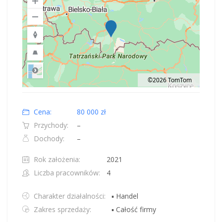
©2026 TomTom
Road
Location: Polska.
Map style: road.
Map shortcuts: Zoom out: hyphen. Zoom in: plus. Pan right 100 pixels: right
Cena:
80 000 zł
Przychody:
–
Dochody:
–
Rok założenia:
2021
Liczba pracowników:
4
Charakter działalności:
▪ Handel
Zakres sprzedaży:
▪ Całość firmy