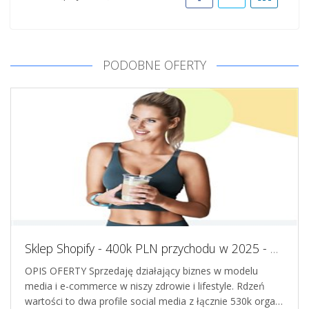
PODOBNE OFERTY
Sklep Shopify - 400k PLN przychodu w 2025 - 530k organicznych obserwujacych na IG i TT - AOV 225 PLN - bez reklam
OPIS OFERTY Sprzedaję działający biznes w modelu
media i e-commerce w niszy zdrowie i lifestyle. Rdzeń
wartości to dwa profile social media z łącznie 530k orga…