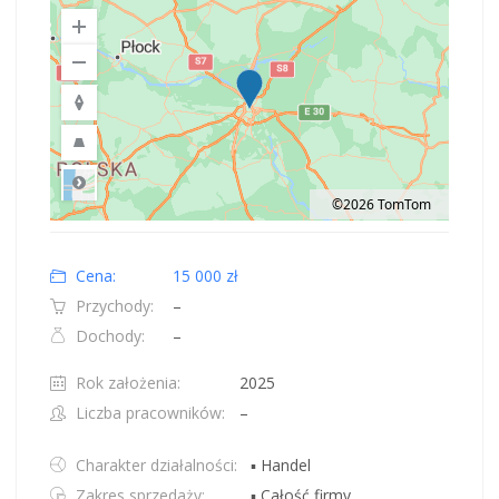
©2026 TomTom
Road
Location: Obwód królewiecki, Polska.
Map style: road.
Map shortcuts: Zoom out: hyphen. Zoom in: plus. Pan right 100 pixels: right
Cena:
15 000 zł
Przychody:
–
Dochody:
–
Rok założenia:
2025
Liczba pracowników:
–
Charakter działalności:
▪ Handel
Zakres sprzedaży:
▪ Całość firmy