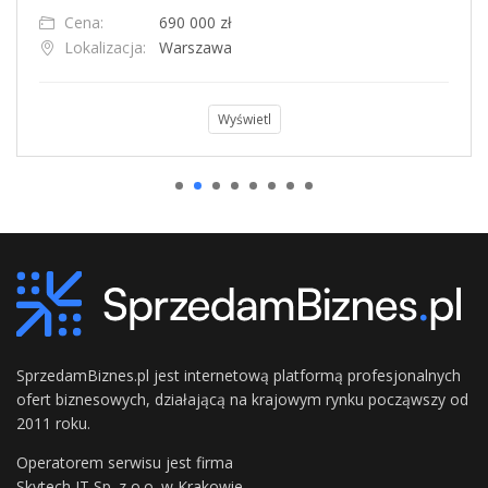
Cena:
690 000 zł
Lokalizacja:
Warszawa
Wyświetl
SprzedamBiznes.pl jest internetową platformą profesjonalnych
ofert biznesowych, działającą na krajowym rynku począwszy od
2011 roku.
Operatorem serwisu jest firma
Skytech IT Sp. z o.o. w Krakowie.