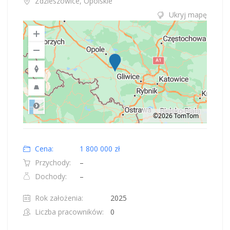
Zdzieszowice, Opolskie
Ukryj mapę
©2026 TomTom
Road
Location: Polska.
Map style: road.
Map shortcuts: Zoom out: hyphen. Zoom in: plus. Pan right 100 pixels: right
Cena:
1 800 000 zł
Przychody:
–
Dochody:
–
Rok założenia:
2025
Liczba pracowników:
0