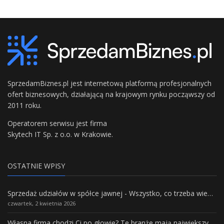
SprzedamBiznes.pl jest internetową platformą profesjonalnych
ofert biznesowych, działającą na krajowym rynku począwszy od
2011 roku.
Operatorem serwisu jest firma
Skytech IT Sp. z o.o. w Krakowie.
OSTATNIE WPISY
Sprzedaż udziałów w spółce jawnej - Wszystko, co trzeba wiedzieć.
czwartek, 2 kwietnia 2026
Własna firma chodzi Ci po głowie? Te branże mają największy potencjał rozwoju