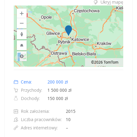
Ukryj mapę
©2026 TomTom
Road
Location: Polska.
Map style: road.
Map shortcuts: Zoom out: hyphen. Zoom in: plus. Pan right 100 pixels: right
Cena:
200 000 zł
Przychody:
1 500 000 zł
Dochody:
150 000 zł
Rok założenia:
2015
Liczba pracowników:
10
Adres internetowy:
–