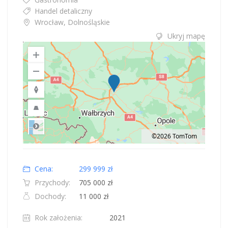
Handel detaliczny
Wrocław, Dolnośląskie
Ukryj mapę
©2026 TomTom
Road
Location: Polska.
Map style: road.
Map shortcuts: Zoom out: hyphen. Zoom in: plus. Pan right 100 pixels: right
Cena:
299 999 zł
Przychody:
705 000 zł
Dochody:
11 000 zł
Rok założenia:
2021