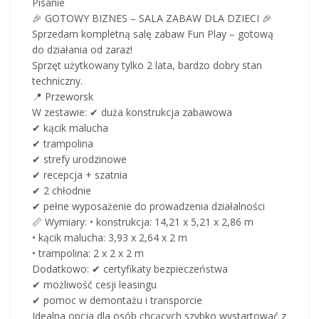
Pisanie
🎉 GOTOWY BIZNES – SALA ZABAW DLA DZIECI 🎉
Sprzedam kompletną salę zabaw Fun Play – gotową
do działania od zaraz!
Sprzęt użytkowany tylko 2 lata, bardzo dobry stan
techniczny.
📍 Przeworsk
W zestawie: ✔ duża konstrukcja zabawowa
✔ kącik malucha
✔ trampolina
✔ strefy urodzinowe
✔ recepcja + szatnia
✔ 2 chłodnie
✔ pełne wyposażenie do prowadzenia działalności
📏 Wymiary: • konstrukcja: 14,21 x 5,21 x 2,86 m
• kącik malucha: 3,93 x 2,64 x 2 m
• trampolina: 2 x 2 x 2 m
Dodatkowo: ✔ certyfikaty bezpieczeństwa
✔ możliwość cesji leasingu
✔ pomoc w demontażu i transporcie
Idealna opcja dla osób chcących szybko wystartować z