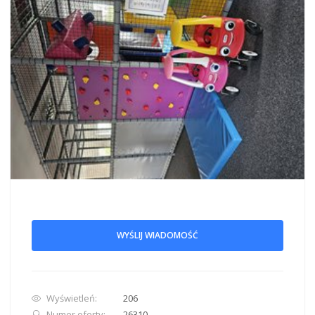
WYŚLIJ WIADOMOŚĆ
Wyświetleń:
206
Numer oferty:
26310