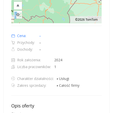
©2026 TomTom
Road
Location: Polska.
Map style: road.
Map shortcuts: Zoom out: hyphen. Zoom in: plus. Pan right 100 pixels: right
Cena:
–
Przychody:
–
Dochody:
–
Rok założenia:
2024
Liczba pracowników:
1
Charakter działalności:
▪ Usługi
Zakres sprzedaży:
▪ Całość firmy
Opis oferty