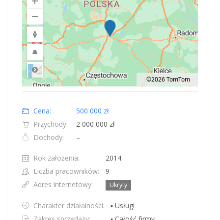
©2026 TomTom
Road
Location: Polska.
Map style: road.
Map shortcuts: Zoom out: hyphen. Zoom in: plus. Pan right 100 pixels: right
Cena:
500 000 zł
Przychody:
2 000 000 zł
Dochody:
–
Rok założenia:
2014
Liczba pracowników:
9
Adres internetowy:
Ukryty
Charakter działalności:
▪ Usługi
Zakres sprzedaży:
▪ Całość firmy