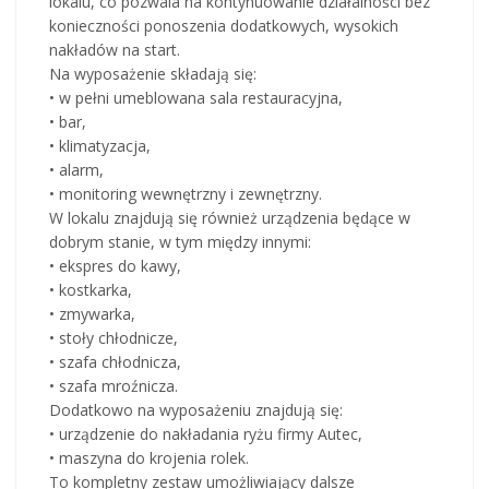
lokalu, co pozwala na kontynuowanie działalności bez
konieczności ponoszenia dodatkowych, wysokich
nakładów na start.
Na wyposażenie składają się:
• w pełni umeblowana sala restauracyjna,
• bar,
• klimatyzacja,
• alarm,
• monitoring wewnętrzny i zewnętrzny.
W lokalu znajdują się również urządzenia będące w
dobrym stanie, w tym między innymi:
• ekspres do kawy,
• kostkarka,
• zmywarka,
• stoły chłodnicze,
• szafa chłodnicza,
• szafa mroźnicza.
Dodatkowo na wyposażeniu znajdują się:
• urządzenie do nakładania ryżu firmy Autec,
• maszyna do krojenia rolek.
To kompletny zestaw umożliwiający dalsze