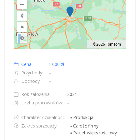
©2026 TomTom
Road
Location: Obwód królewiecki, Polska.
Map style: road.
Map shortcuts: Zoom out: hyphen. Zoom in: plus. Pan right 100 pixels: right
Cena:
1 000 zł
Przychody:
–
Dochody:
–
Rok założenia:
2021
Liczba pracowników:
–
Charakter działalności:
▪ Produkcja
Zakres sprzedaży:
▪ Całość firmy
▪ Pakiet większościowy