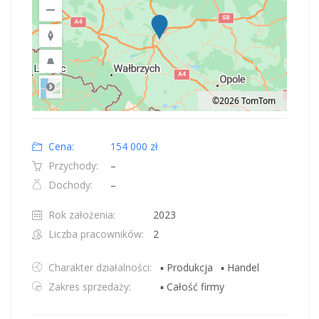
©2026 TomTom
Road
Location: Polska.
Map style: road.
Map shortcuts: Zoom out: hyphen. Zoom in: plus. Pan right 100 pixels: right
Cena:
154 000 zł
Przychody:
–
Dochody:
–
Rok założenia:
2023
Liczba pracowników:
2
Charakter działalności:
▪ Produkcja
▪ Handel
Zakres sprzedaży:
▪ Całość firmy