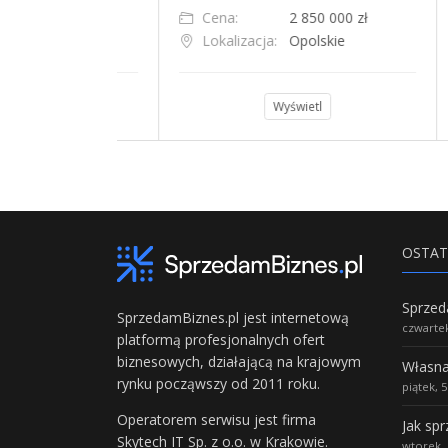
0 000 zł
Cena:
2 350 000 zł
C
skie
Lokalizacja:
Siemiany
L
l
Wyświetl
OSTAT
SprzedamBiznes.pl jest internetową
czwartek
platformą profesjonalnych ofert
biznesowych, działającą na krajowym
rynku począwszy od 2011 roku.
piątek, 
Operatorem serwisu jest firma
Jak sp
Skytech IT Sp. z o.o. w Krakowie.
wtorek, 