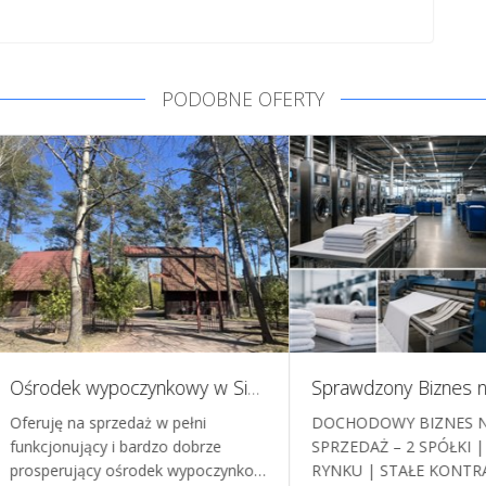
PODOBNE OFERTY
Sprawdzony Biznes na Sprzedaż 15 Lat Sukcesu, Stałe Kontrakty, Wysoka Rentowność
HODOWY BIZNES NA
Sprzedam nowoczesną i
EDAŻ – 2 SPÓŁKI | 15 LAT NA
dochodową salę imprezową / s
KU | STAŁE KONTRAKTY | G…
bankietową, działającą w mod