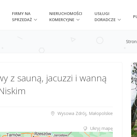
FIRMY NA
NIERUCHOMOŚCI
USŁUGI
P
SPRZEDAŻ
KOMERCYJNE
DORADCZE
Stro
 z sauną, jacuzzi i wanną
Niskim
Wysowa Zdrój, Małopolskie
Ukryj mapę