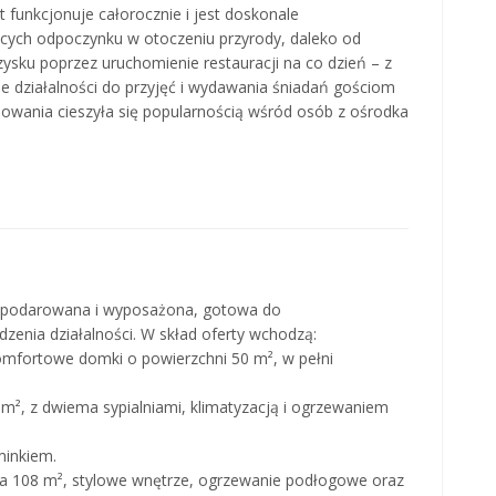
kt funkcjonuje całorocznie i jest doskonale
cych odpoczynku w otoczeniu przyrody, daleko od
 zysku poprzez uruchomienie restauracji na co dzień – z
 działalności do przyjęć i wydawania śniadań gościom
owania cieszyła się popularnością wśród osób z ośrodka
gospodarowana i wyposażona, gotowa do
zenia działalności. W skład oferty wchodzą:
omfortowe domki o powierzchni 50 m², w pełni
 m², z dwiema sypialniami, klimatyzacją i ogrzewaniem
minkiem.
nia 108 m², stylowe wnętrze, ogrzewanie podłogowe oraz