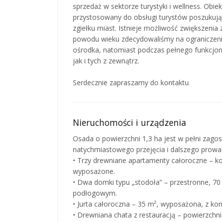
sprzedaż w sektorze turystyki i wellness. Obie
przystosowany do obsługi turystów poszukują
zgiełku miast. Istnieje możliwość zwiększenia
powodu wieku zdecydowaliśmy na ograniczenie
ośrodka, natomiast podczas pełnego funkcjon
jak i tych z zewnątrz.
Serdecznie zapraszamy do kontaktu
Nieruchomości i urządzenia
Osada o powierzchni 1,3 ha jest w pełni za
natychmiastowego przejęcia i dalszego prowad
• Trzy drewniane apartamenty całoroczne – k
wyposażone.
• Dwa domki typu „stodoła” – przestronne, 70
podłogowym.
• Jurta całoroczna – 35 m², wyposażona, z ko
• Drewniana chata z restauracją – powierzch