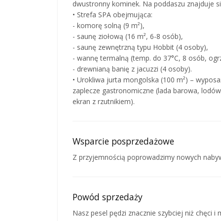
dwustronny kominek. Na poddaszu znajduje s
• Strefa SPA obejmująca:
- komorę solną (9 m²),
- saunę ziołową (16 m², 6-8 osób),
- saunę zewnętrzną typu Hobbit (4 osoby),
- wannę termalną (temp. do 37°C, 8 osób, ogr
- drewnianą banię z jacuzzi (4 osoby).
• Urokliwa jurta mongolska (100 m²) – wyposa
zaplecze gastronomiczne (lada barowa, lodówk
ekran z rzutnikiem).
Wsparcie posprzedażowe
Z przyjemnością poprowadzimy nowych nabyw
Powód sprzedaży
Nasz pesel pędzi znacznie szybciej niż chęci i 