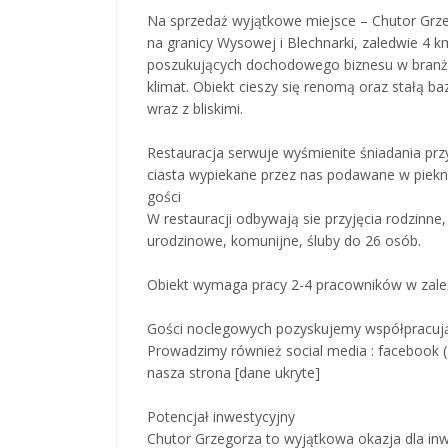
Na sprzedaż wyjątkowe miejsce – Chutor Grz
na granicy Wysowej i Blechnarki, zaledwie 4 k
poszukujących dochodowego biznesu w branży t
klimat. Obiekt cieszy się renomą oraz stałą b
wraz z bliskimi.
Restauracja serwuje wyśmienite śniadania prz
ciasta wypiekane przez nas podawane w piek
gości
W restauracji odbywają sie przyjęcia rodzinne
urodzinowe, komunijne, śluby do 26 osób.
Obiekt wymaga pracy 2-4 pracowników w zależn
Gości noclegowych pozyskujemy współpracując
Prowadzimy również social media : facebook (3
nasza strona [dane ukryte]
Potencjał inwestycyjny
Chutor Grzegorza to wyjątkowa okazja dla i