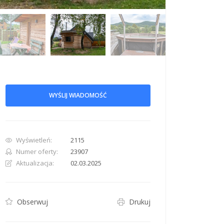
WYŚLIJ WIADOMOŚĆ
row. Pan down 100 pixels: down arrow. Rotate 15 degrees clockwise: shift + right arr
Wyświetleń:
2115
Numer oferty:
23907
Aktualizacja:
02.03.2025
Obserwuj
Drukuj