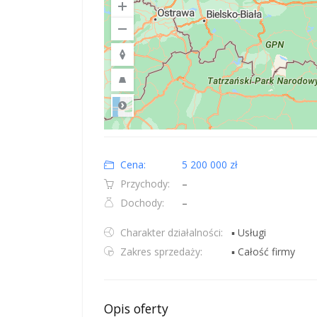
Road
Location: Polska.
Map style: road.
Map shortcuts: Zoom out: hyphen. Zoom in: plus. Pan righ
Cena:
5 200 000 zł
Przychody:
–
Dochody:
–
Charakter działalności:
▪ Usługi
Zakres sprzedaży:
▪ Całość firmy
Opis oferty