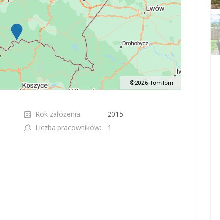
©2026 TomTom
t 100 pixels: right arrow. Pan left 100 pixels: left arrow. Pan up 100 pixels: up ar
Rok założenia:
2015
Liczba pracowników:
1