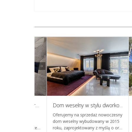
Dom weselny w stylu dworkowym, branża eventowa
Ośrodek wypoczynkowy w Siemianach Mazury zachodnie nad Jeziorakiem
daż nowoczesny
Oferuję na sprzedaż w pełni
DOC
owany w 2015
funkcjonujący i bardzo dobrze
SPRZ
 z myślą o or…
prosperujący ośrodek wypoczynko…
RYN