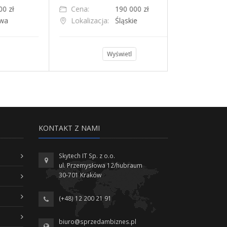
Cena:
3 300 000 zł
Cena:
Lokalizacja:
Siewierz
Lokalizacja
Wyświetl
KONTAKT Z NAMI
Skytech IT Sp. z o.o.
ul. Przemysłowa 12/hubraum
30-701 Kraków
(+48) 12 200 21 91
biuro@sprzedambiznes.pl