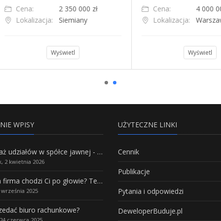
ena:
4 000 000 zł
Cena:
190 000 zł
okalizacja:
Warszawa
Lokalizacja:
Śląskie
Wyświetl
Wyświetl
NIE WPISY
UŻYTECZNE LINKI
Sprzedaż udziałów w spółce jawnej - Wszystko, co trzeba wiedzieć.
Cennik
, 2 kwietnia 2026
Publikacje
Własna firma chodzi Ci po głowie? Te branże mają największy potencjał rozwoju
Pytania i odpowiedzi
5 września 2025
rzedać biuro rachunkowe?
DeweloperBuduje.pl
24 czerwca 2025