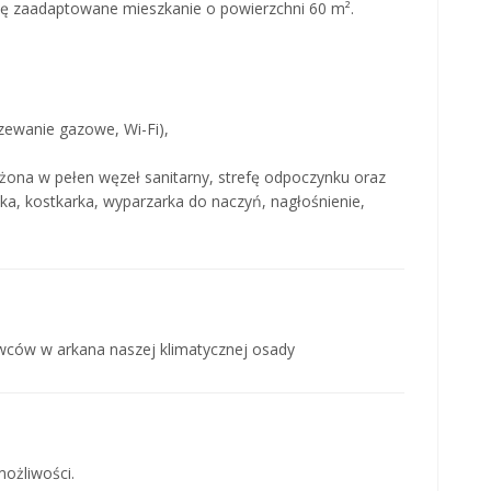
ię zaadaptowane mieszkanie o powierzchni 60 m².
zewanie gazowe, Wi-Fi),
żona w pełen węzeł sanitarny, strefę odpoczynku oraz
a, kostkarka, wyparzarka do naczyń, nagłośnienie,
ców w arkana naszej klimatycznej osady
możliwości.