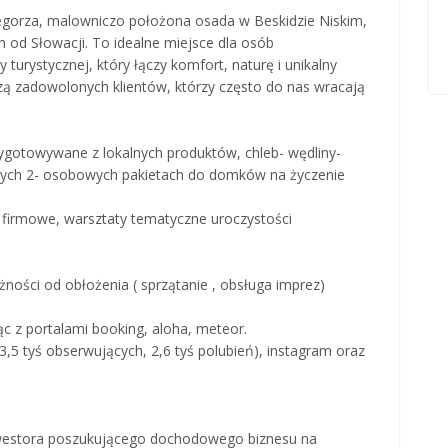
egorza, malowniczo położona osada w Beskidzie Niskim,
m od Słowacji. To idealne miejsce dla osób
urystycznej, który łączy komfort, naturę i unikalny
azą zadowolonych klientów, którzy często do nas wracają
ygotowywane z lokalnych produktów, chleb- wędliny-
nych 2- osobowych pakietach do domków na życzenie
, firmowe, warsztaty tematyczne uroczystości
ości od obłożenia ( sprzątanie , obsługa imprez)
 z portalami booking, aloha, meteor.
,5 tyś obserwujących, 2,6 tyś polubień), instagram oraz
nwestora poszukującego dochodowego biznesu na