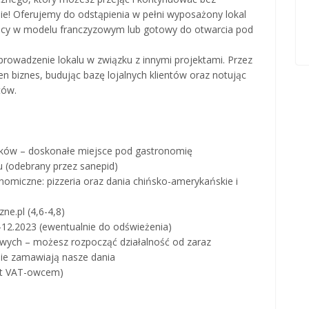
ebie! Oferujemy do odstąpienia w pełni wyposażony lokal
jący w modelu franczyzowym lub gotowy do otwarcia pod
prowadzenie lokalu w związku z innymi projektami. Przez
en biznes, budując bazę lojalnych klientów oraz notując
tów.
raków – doskonałe miejsce pod gastronomię
 (odebrany przez sanepid)
nomiczne: pizzeria oraz dania chińsko-amerykańskie i
ne.pl (4,6-4,8)
9-12.2023 (ewentualnie do odświeżenia)
ych – możesz rozpocząć działalność od zaraz
rnie zamawiają nasze dania
jest VAT-owcem)