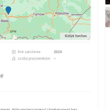
©2026 TomTom
t 100 pixels: right arrow. Pan left 100 pixels: left arrow. Pan up 100 pixels: up ar
Rok założenia:
2024
Liczba pracowników:
–
ugi
cznego, który możesz przejąć i kontynuować bez