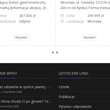
łający biznes gastronomiczny
Wrocław, ul. Szewska 27/27A (
marką [informacja ukryta], zn…
200 m od Rynku) Forma transa
ena:
267 000 zł
Cena:
299 999 zł
okalizacja:
Gdynia
Lokalizacja:
Wrocław
Wyświetl
Wyświetl
NIE WPISY
UŻYTECZNE LINKI
Sprzedaż udziałów w spółce jawnej - Wszystko, co trzeba wiedzieć.
Cennik
, 2 kwietnia 2026
Publikacje
Własna firma chodzi Ci po głowie? Te branże mają największy potencjał rozwoju
Pytania i odpowiedzi
5 września 2025