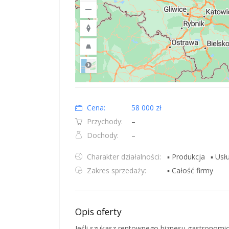
Road
Location: Polska.
Map style: road.
Map shortcuts: Zoom out: hyphen. Zoom in: plus. Pan righ
Cena:
58 000 zł
Przychody:
–
Dochody:
–
Charakter działalności:
▪ Produkcja
▪ Usł
Zakres sprzedaży:
▪ Całość firmy
Opis oferty
Jeśli szukasz rentownego biznesu gastronomi