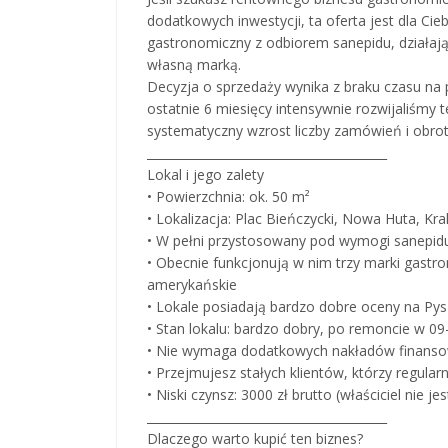
dodatkowych inwestycji, ta oferta jest dla Ci
gastronomiczny z odbiorem sanepidu, działa
własną marką.
Decyzja o sprzedaży wynika z braku czasu na 
ostatnie 6 miesięcy intensywnie rozwijaliśmy t
systematyczny wzrost liczby zamówień i obro
________________________________________
Lokal i jego zalety
• Powierzchnia: ok. 50 m²
• Lokalizacja: Plac Bieńczycki, Nowa Huta, K
• W pełni przystosowany pod wymogi sanepidu
• Obecnie funkcjonują w nim trzy marki gastro
amerykańskie
• Lokale posiadają bardzo dobre oceny na Pysz
• Stan lokalu: bardzo dobry, po remoncie w 0
• Nie wymaga dodatkowych nakładów finansow
• Przejmujesz stałych klientów, którzy regula
• Niski czynsz: 3000 zł brutto (właściciel nie 
________________________________________
Dlaczego warto kupić ten biznes?