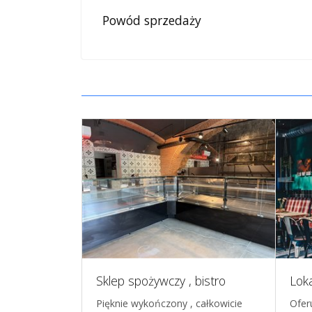
Powód sprzedaży
Dwa funkcjonujące hotele, Warszawa
Sklep spożywczy , bistro
daż dochodowy
Pięknie wykończony , całkowicie
Ofer