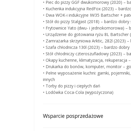
• Piec do pizzy GGF dwukomorowy (2020) – ba
• Kuchenka indukcyjna RedFox (2023) – bardzo
• Dwa WOK-i indukcyjne IW35 Bartscher + pate
• Stół do pizzy Stalgast (2018) – bardzo dobry
• Frytownice Yato (dwu- i jednokomorowa) – 
• Urządzenie do gotowania ryżu 8L Bartscher 
• Zamrażarka skrzyniowa Arktic, 282l (2023) –
• Szafa chłodnicza 130l (2023) – bardzo dobry
• Stół chłodniczy czteroszufladowy (2023) – b
• Okapy kuchenne, klimatyzacja, rekuperacja 
• Drukarka do bonów, komputer, monitor – g
• Pełne wyposażenie kuchni: garnki, pojemniki,
innych
• Torby do pizzy i ciepłych dań
• Lodówka Coca-Cola (wypożyczona)
Wsparcie posprzedażowe