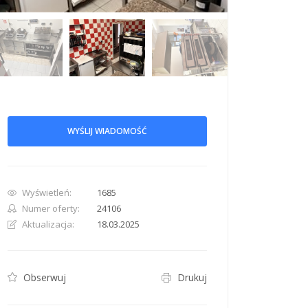
row. Pan down 100 pixels: down arrow. Rotate 15 degrees clockwise: shift + right arr
WYŚLIJ WIADOMOŚĆ
Wyświetleń:
1685
Numer oferty:
24106
Aktualizacja:
18.03.2025
Obserwuj
Drukuj