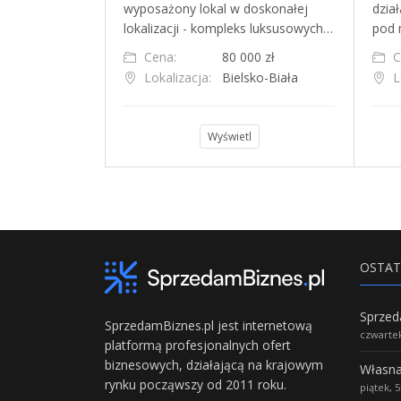
ający się z
wyposażony lokal w doskonałej
dzia
onujących obi…
lokalizacji - kompleks luksusowych…
pod 
00 000 zł
Cena:
80 000 zł
C
szawa
Lokalizacja:
Bielsko-Biała
L
l
Wyświetl
OSTAT
SprzedamBiznes.pl jest internetową
czwartek
platformą profesjonalnych ofert
biznesowych, działającą na krajowym
rynku począwszy od 2011 roku.
piątek, 