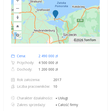
©2026 TomTom
Road
Location: Świnoujście, ZP.
Map style: road.
Map shortcuts: Zoom out: hyphen. Zoom in: plus. Pan right 100 pixels: right
Cena:
2 490 000 zł
Przychody:
4 500 000 zł
Dochody:
1 200 000 zł
Rok założenia:
2017
Liczba pracowników:
10
Charakter działalności:
▪ Usługi
Zakres sprzedaży:
▪ Całość firmy