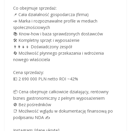
Co obejmuje sprzedaż:
📌 Cała działalność gospodarcza (firma)
📣 Marka i rozpoznawalne profile w mediach
społecznościowych
📚 Know-how i baza sprawdzonych dostawców
🛠️ Kompletny sprzęt i wyposażenie
👨‍👩‍👧‍👦 Doświadczony zespół
🔄 Możliwość płynnego przekazania i wdrożenia
nowego właściciela
Cena sprzedaży:
💵 2 690 000 PLN netto ROI ~42%
📦 Cena obejmuje całkowicie działający, rentowny
biznes gastronomiczny z pełnym wyposażeniem
🚫 Bez pośredników
📑 Możliwość wglądu w dokumentację finansową po
podpisaniu NDA ✍️
Instagram: [dane ukryte]