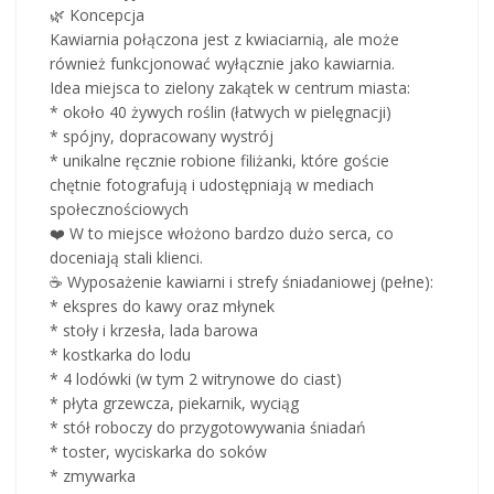
🌿 Koncepcja
Kawiarnia połączona jest z kwiaciarnią, ale może
również funkcjonować wyłącznie jako kawiarnia.
Idea miejsca to zielony zakątek w centrum miasta:
* około 40 żywych roślin (łatwych w pielęgnacji)
* spójny, dopracowany wystrój
* unikalne ręcznie robione filiżanki, które goście
chętnie fotografują i udostępniają w mediach
społecznościowych
❤️ W to miejsce włożono bardzo dużo serca, co
doceniają stali klienci.
☕ Wyposażenie kawiarni i strefy śniadaniowej (pełne):
* ekspres do kawy oraz młynek
* stoły i krzesła, lada barowa
* kostkarka do lodu
* 4 lodówki (w tym 2 witrynowe do ciast)
* płyta grzewcza, piekarnik, wyciąg
* stół roboczy do przygotowywania śniadań
* toster, wyciskarka do soków
* zmywarka