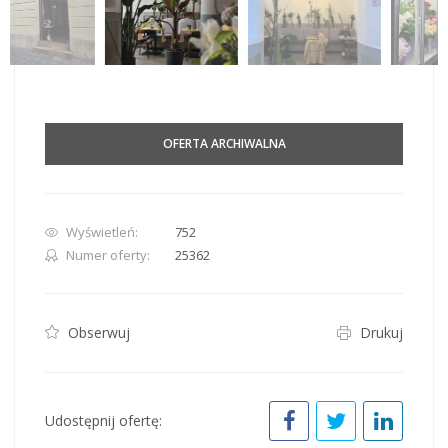
OFERTA ARCHIWALNA
Wyświetleń:
752
Numer oferty:
25362
Obserwuj
Drukuj
Udostępnij ofertę: