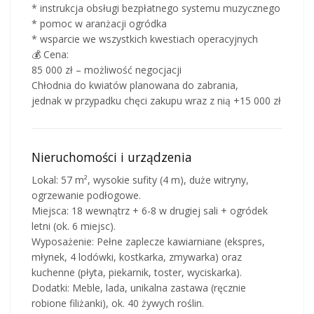
* instrukcja obsługi bezpłatnego systemu muzycznego
* pomoc w aranżacji ogródka
* wsparcie we wszystkich kwestiach operacyjnych
💰 Cena:
85 000 zł – możliwość negocjacji
Chłodnia do kwiatów planowana do zabrania,
jednak w przypadku chęci zakupu wraz z nią +15 000 zł
Nieruchomości i urządzenia
Lokal: 57 m², wysokie sufity (4 m), duże witryny,
ogrzewanie podłogowe.
​Miejsca: 18 wewnątrz + 6-8 w drugiej sali + ogródek
letni (ok. 6 miejsc).
​Wyposażenie: Pełne zaplecze kawiarniane (ekspres,
młynek, 4 lodówki, kostkarka, zmywarka) oraz
kuchenne (płyta, piekarnik, toster, wyciskarka).
​Dodatki: Meble, lada, unikalna zastawa (ręcznie
robione filiżanki), ok. 40 żywych roślin.