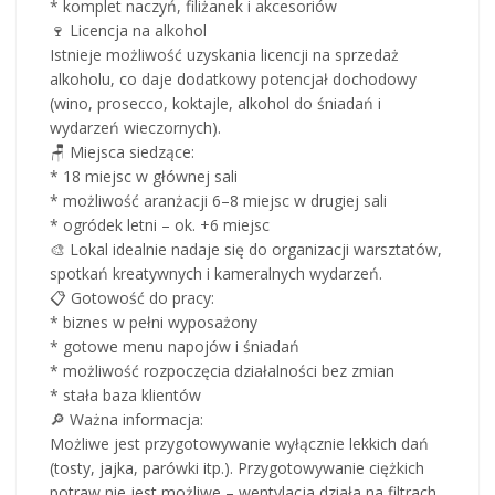
* komplet naczyń, filiżanek i akcesoriów
🍷 Licencja na alkohol
Istnieje możliwość uzyskania licencji na sprzedaż
alkoholu, co daje dodatkowy potencjał dochodowy
(wino, prosecco, koktajle, alkohol do śniadań i
wydarzeń wieczornych).
🪑 Miejsca siedzące:
* 18 miejsc w głównej sali
* możliwość aranżacji 6–8 miejsc w drugiej sali
* ogródek letni – ok. +6 miejsc
🎨 Lokal idealnie nadaje się do organizacji warsztatów,
spotkań kreatywnych i kameralnych wydarzeń.
📋 Gotowość do pracy:
* biznes w pełni wyposażony
* gotowe menu napojów i śniadań
* możliwość rozpoczęcia działalności bez zmian
* stała baza klientów
🔎 Ważna informacja:
Możliwe jest przygotowywanie wyłącznie lekkich dań
(tosty, jajka, parówki itp.). Przygotowywanie ciężkich
potraw nie jest możliwe – wentylacja działa na filtrach