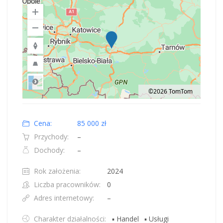
©2026 TomTom
Road
Location: Polska.
Map style: road.
Map shortcuts: Zoom out: hyphen. Zoom in: plus. Pan right 100 pixels: right
Cena:
85 000 zł
Przychody:
–
Dochody:
–
Rok założenia:
2024
Liczba pracowników:
0
Adres internetowy:
–
Charakter działalności:
▪ Handel
▪ Usługi