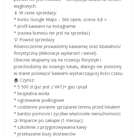
węglowych.
📱 W cenie sprzedaży:
* konto Google Maps – 560 opinii, ocena 4,8 ⭐
* profil kawiarni na Instagramie
* (nazwa biznesu nie jest na sprzedaż)
💡 Powód sprzedaży
Równocześnie prowadzimy kawiarnię oraz działalność
florystyczną (dekoracje wydarzeń i wesel).
Obecnie skupiamy się na rozwoju florystyki i
przechodzimy do nowego lokalu, dlatego nie jesteśmy
w stanie poświęcić kawiarni wystarczającej ilości czasu.
🏠 Czynsz:
* 5 500 zł (już jest z VAT)+ gaz i prąd
* bezpłatna woda
* ogrzewanie podłogowe
* codzienne poranne sprzątanie terenu przed lokalem
* bardzo pomocni i życzliwi właściciele nieruchomości
🤝 Wsparcie po zakupie (1 miesiąc):
* szkolenie z przygotowywania kawy
* przekazanie bazy dostawców