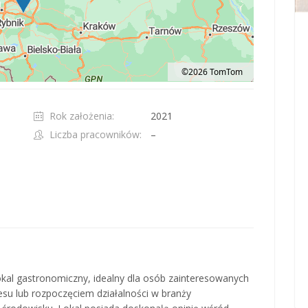
©2026 TomTom
t 100 pixels: right arrow. Pan left 100 pixels: left arrow. Pan up 100 pixels: up ar
Rok założenia:
2021
Liczba pracowników:
–
kal gastronomiczny, idealny dla osób zainteresowanych
u lub rozpoczęciem działalności w branży