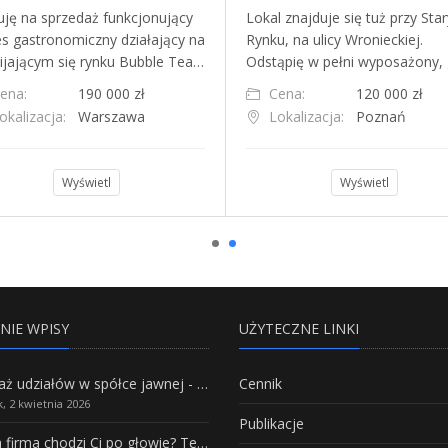
uję na sprzedaż funkcjonujący
Lokal znajduje się tuż przy Star
es gastronomiczny działający na
Rynku, na ulicy Wronieckiej.
ijającym się rynku Bubble Tea…
Odstąpię w pełni wyposażony,
ena:
190 000 zł
Cena:
120 000 zł
okalizacja:
Warszawa
Lokalizacja:
Poznań
Wyświetl
Wyświetl
NIE WPISY
UŻYTECZNE LINKI
Sprzedaż udziałów w spółce jawnej - Wszystko, co trzeba wiedzieć.
Cennik
, 2 kwietnia 2026
Publikacje
Własna firma chodzi Ci po głowie? Te branże mają największy potencjał rozwoju