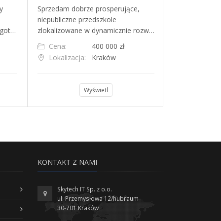
y
Sprzedam dobrze prosperujące,
Cena: 299 999 
niepubliczne przedszkole
Wrocław, ul. 
 got…
zlokalizowane w dynamicznie rozw…
200 m od Rynk
Cena:
400 000 zł
Cena:
Lokalizacja:
Kraków
Lokalizacja
Wyświetl
KONTAKT Z NAMI
Skytech IT Sp. z o.o.
ul. Przemysłowa 12/hubraum
30-701 Kraków