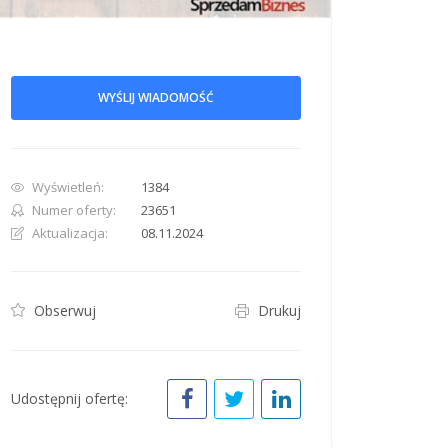
WYŚLIJ WIADOMOŚĆ
row. Pan down 100 pixels: down arrow. Rotate 15 degrees clockwise: shift + right arr
Wyświetleń:
1384
Numer oferty:
23651
Aktualizacja:
08.11.2024
Obserwuj
Drukuj
Udostępnij ofertę: