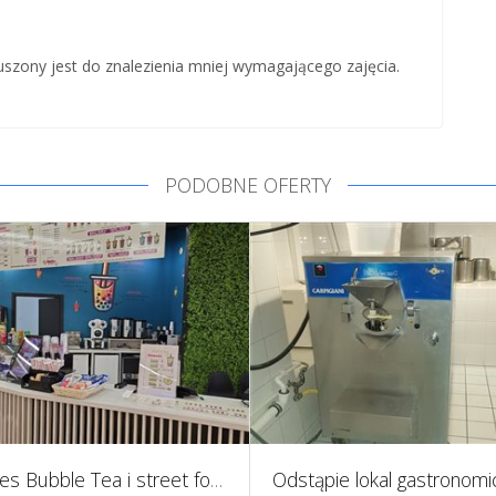
szony jest do znalezienia mniej wymagającego zajęcia.
PODOBNE OFERTY
Biznes Bubble Tea i street food na sprzedaż Warszawa – 4 gotowe punkty gastronomiczne