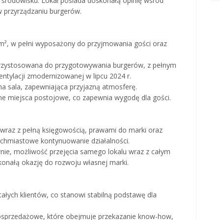
środowisku. Lokal posiada doskonałą opinię wśród
w przyrządzaniu burgerów.
 m², w pełni wyposażony do przyjmowania gości oraz
przystosowana do przygotowywania burgerów, z pełnym
ntylacji zmodernizowanej w lipcu 2024 r.
na sala, zapewniająca przyjazną atmosferę.
tne miejsca postojowe, co zapewnia wygodę dla gości.
łki wraz z pełną księgowością, prawami do marki oraz
hmiastowe kontynuowanie działalności.
wnie, możliwość przejęcia samego lokalu wraz z całym
onałą okazję do rozwoju własnej marki.
ałych klientów, co stanowi stabilną podstawę dla
posprzedażowe, które obejmuje przekazanie know-how,