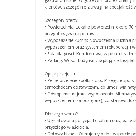
gastronomicznej w gotowym, profesjonalnym 
klientów, szczególnie z uwagi na specjalność 
Szczegóły oferty:
• Powierzchnia: Lokal o powierzchni około 70
przygotowywania potraw.
• Wyposażenie kuchni: Nowoczesna kuchnia 
wyposażeniem oraz systemem rekuperacji i we
• Sala dla gości: Komfortowa, w pełni urządzo
• Parking: Wokół budynku znajdują się bezpła
Opcje przejęcia:
• Pełne przejęcie spółki z o.o.: Przejęcie spó
samochodem dostawczym, co umożliwia natyc
• Odstąpienie najmu i wyposażenia: Alternaty
wyposażeniem (za odstępne), co stanowi dosk
Dlaczego warto?
• Ugruntowana pozycja: Lokal ma dużą bazę st
przyszłego właściciela.
• Gotowy biznes: Oferujemy pełne wsparcie 