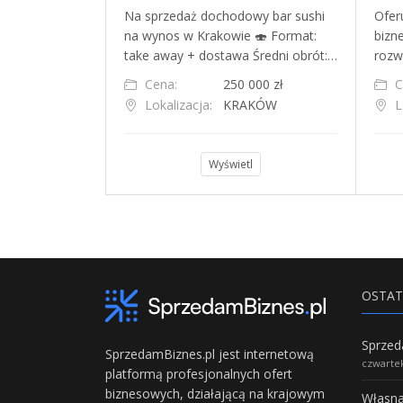
towy,
Na sprzedaż dochodowy bar sushi
Ofer
z potencjałem,
na wynos w Krakowie 🍣 Format:
bizn
oku w Wilano…
take away + dostawa Średni obrót:…
rozw
000 zł
Cena:
250 000 zł
C
szawa
Lokalizacja:
KRAKÓW
L
l
Wyświetl
OSTAT
SprzedamBiznes.pl jest internetową
czwartek
platformą profesjonalnych ofert
biznesowych, działającą na krajowym