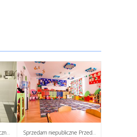
Odstąpie lokal gastronomiczny - lodziarnie w centrum Poznania
Sprzedam niepubliczne Przedszkole w Krakowie