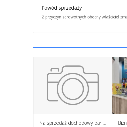
Powód sprzedaży
Z przyczyn zdrowotnych obecny właściciel zmu
Herbaciarnio - kawiarnia w Warszawie - Wilanów
Na sprzedaż dochodowy bar sushi na wynos w Krakowie