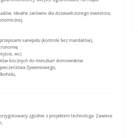
kładów. Idealne zarówno dla doświadczonego inwestora,
ronomicznej.
i przepisami sanepidu (kontrole bez mandatów),
stronomię
jście, wc)
anałów bocznych do mieszkań domowników
zpieczeństwa Żywieniowego,
lkoholu,
 przygotowany zgodnie z projektem technologa. Zawiera:
i,