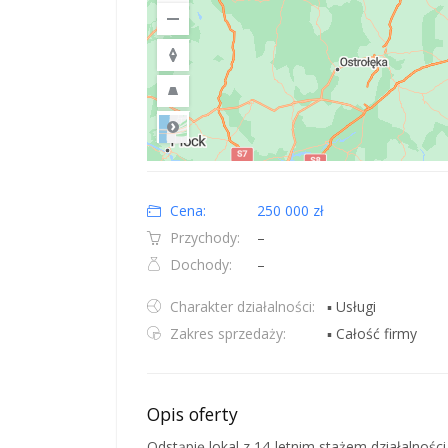
Road
Location: Obwód królewiecki, Polska.
Map style: road.
Map shortcuts: Zoom out: hyphen. Zoom in: plus. Pan righ
Cena:
250 000 zł
Przychody:
–
Dochody:
–
Charakter działalności:
▪ Usługi
Zakres sprzedaży:
▪ Całość firmy
Opis oferty
Odstąpię lokal z 14-letnim stażem działalnoś