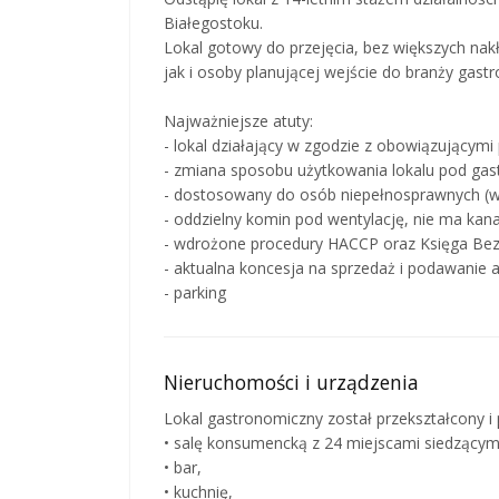
Białegostoku.
Lokal gotowy do przejęcia, bez większych na
jak i osoby planującej wejście do branży gast
Najważniejsze atuty:
- lokal działający w zgodzie z obowiązującym
- zmiana sposobu użytkowania lokalu pod ga
- dostosowany do osób niepełnosprawnych (we
- oddzielny komin pod wentylację, nie ma k
- wdrożone procedury HACCP oraz Księga Be
- aktualna koncesja na sprzedaż i podawanie a
- parking
Nieruchomości i urządzenia
Lokal gastronomiczny został przekształcony i
• salę konsumencką z 24 miejscami siedzącym
• bar,
• kuchnię,