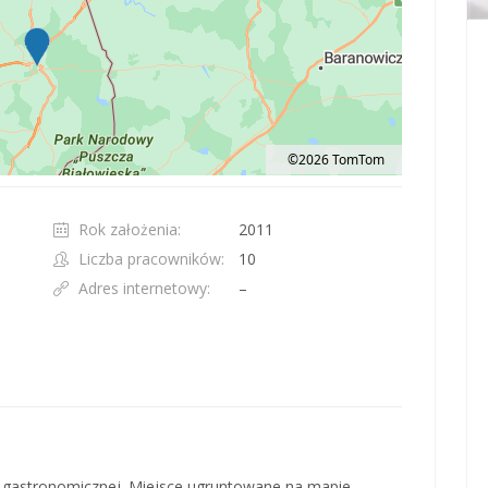
©2026 TomTom
t 100 pixels: right arrow. Pan left 100 pixels: left arrow. Pan up 100 pixels: up ar
Rok założenia:
2011
Liczba pracowników:
10
Adres internetowy:
–
ci gastronomicznej. Miejsce ugruntowane na mapie