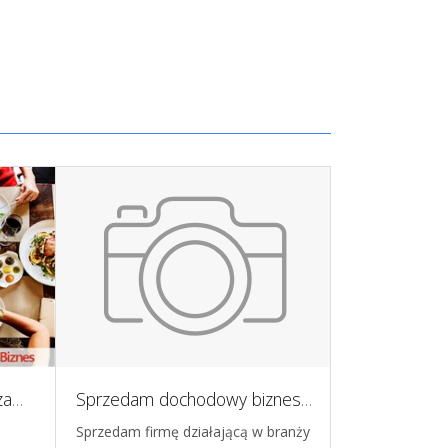
Restauracja, Bielany Warszawskie
Sprzedam dochodowy biznes gastronomiczno-eventowy - mobilne bary sushi na wesela i eventy premium
Odstąpię piz
Sprzedam firmę działającą w branży
Odstąpię funkc