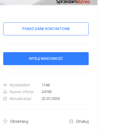
POKAŻ DANE KONTAKTOWE
row. Pan down 100 pixels: down arrow. Rotate 15 degrees clockwise: shift + right arr
WYŚLIJ WIADOMOŚĆ
Wyświetleń:
1146
Numer oferty:
24795
Aktualizacja:
25.07.2026
Obserwuj
Drukuj