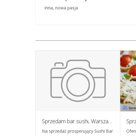
inna, nowa pasja
Oferta sprzedaż firmy Piekarnio-Cukierni z nieruchomością
Sprzedam bar sushi, Warszawa
mę
Na sprzedaż prosperujący Sushi Bar
Ofer