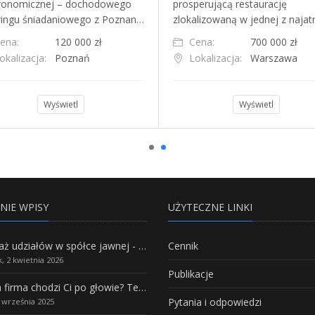
ronomicznej – dochodowego
prosperującą restaurację
ringu śniadaniowego z Poznan…
zlokalizowaną w jednej z naja
ena:
120 000 zł
Cena:
700 000 zł
okalizacja:
Poznań
Lokalizacja:
Warszawa
Wyświetl
Wyświetl
NIE WPISY
UŻYTECZNE LINKI
Sprzedaż udziałów w spółce jawnej - Wszystko, co trzeba wiedzieć.
Cennik
, 2 kwietnia 2026
Publikacje
Własna firma chodzi Ci po głowie? Te branże mają największy potencjał rozwoju
Pytania i odpowiedzi
5 września 2025