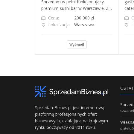
ę-cukiernię z
Sprzedam w pełni funkcjonujący
gast
działającą nie…
premium sushi bar w Warszawie. Z…
cate
5 000 zł
Cena:
200 000 zł
C
wka
Lokalizacja:
Warszawa
L
l
Wyświetl
OSTAT
SprzedamBiznes.pl jest internetową
czwartek
platformą profesjonalnych ofert
biznesowych, działającą na krajowym
rynku począwszy od 2011 roku.
piątek, 