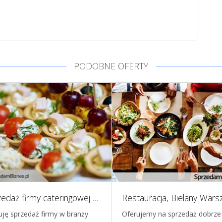
PODOBNE OFERTY
Sprzedaż firmy cateringowej w Poznaniu - dochodowy catering śniadaniowy ze bazą klientów
uję sprzedaż firmy w branży
Oferujemy na sprzedaż dobrze