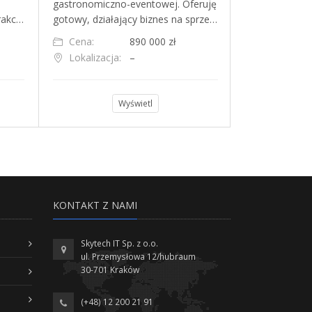
gastronomiczno-eventowej. Oferuję
gastronomiczn
trakc…
gotowy, działający biznes na sprze…
blisko przysta
Cena:
890 000 zł
Cena:
Lokalizacja:
–
Lokalizacja
Wyświetl
KONTAKT Z NAMI
Skytech IT Sp. z o.o.
ul. Przemysłowa 12/hubraum
30-701 Kraków
(+48) 12 200 21 91