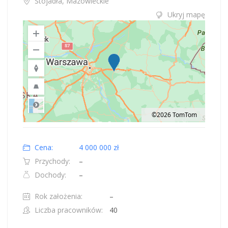
Stojadła, Mazowieckie
Ukryj mapę
©2026 TomTom
Road
Location: Obwód królewiecki, Polska.
Map style: road.
Map shortcuts: Zoom out: hyphen. Zoom in: plus. Pan right 100 pixels: right
Cena:
4 000 000 zł
Przychody:
–
Dochody:
–
Rok założenia:
–
Liczba pracowników:
40