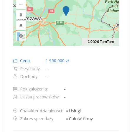
©2026 TomTom
Road
Location: Obwód królewiecki, Polska.
Map style: road.
Map shortcuts: Zoom out: hyphen. Zoom in: plus. Pan right 100 pixels: right
Cena:
1 950 000 zł
Przychody:
–
Dochody:
–
Rok założenia:
–
Liczba pracowników:
–
Charakter działalności:
▪ Usługi
Zakres sprzedaży:
▪ Całość firmy