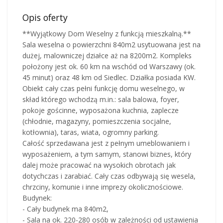
Opis oferty
**Wyjątkowy Dom Weselny z funkcją mieszkalną.**
Sala weselna o powierzchni 840m2 usytuowana jest na
dużej, malowniczej działce aż na 8200m2. Kompleks
położony jest ok. 60 km na wschód od Warszawy (ok.
45 minut) oraz 48 km od Siedlec. Działka posiada KW.
Obiekt cały czas pełni funkcję domu weselnego, w
skład którego wchodzą m.in.: sala balowa, foyer,
pokoje gościnne, wyposażona kuchnia, zaplecze
(chłodnie, magazyny, pomieszczenia socjalne,
kotłownia), taras, wiata, ogromny parking.
Całość sprzedawana jest z pełnym umeblowaniem i
wyposażeniem, a tym samym, stanowi biznes, który
dalej może pracować na wysokich obrotach jak
dotychczas i zarabiać. Cały czas odbywają się wesela,
chrzciny, komunie i inne imprezy okolicznościowe.
Budynek:
- Cały budynek ma 840m2,
- Sala na ok. 220-280 osób w zależności od ustawienia