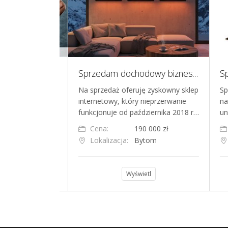
Marka internetowa, ecommerce, branża odżywek i suplementów dla sportowców
Sprzedam dochodowy biznes ecommerce - gotowy do przejęcia i dalszego rozwoju
znie
Na sprzedaż oferuję zyskowny sklep
Sprz
a internetowa
internetowy, który nieprzerwanie
natu
 suplementach…
funkcjonuje od października 2018 r…
unik
000 zł
Cena:
190 000 zł
C
szawa
Lokalizacja:
Bytom
L
l
Wyświetl