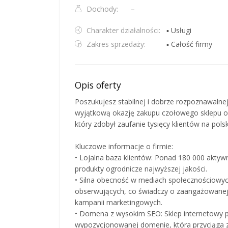
Dochody:
–
Charakter działalności:
▪ Usługi
Zakres sprzedaży:
▪ Całość firmy
Opis oferty
Poszukujesz stabilnej i dobrze rozpoznawalne
wyjątkową okazję zakupu czołowego sklepu og
który zdobył zaufanie tysięcy klientów na pols
Kluczowe informacje o firmie:
• Lojalna baza klientów: Ponad 180 000 aktywn
produkty ogrodnicze najwyższej jakości.
• Silna obecność w mediach społecznościowy
obserwujących, co świadczy o zaangażowanej 
kampanii marketingowych.
• Domena z wysokim SEO: Sklep internetowy 
wypozycjonowanej domenie, która przyciąga zn