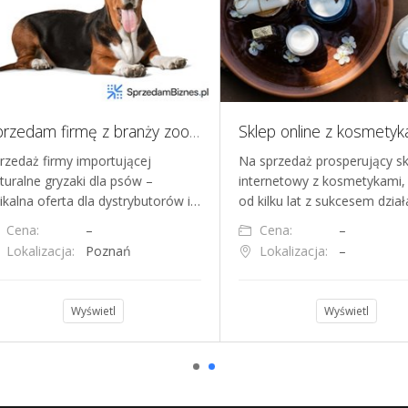
Sprzedam firmę z branży zoologicznej przysmaki dla psów z Kolumbii
edaż firmy importującej
Na sprzedaż prosperujący skle
ralne gryzaki dla psów –
internetowy z kosmetykami, kt
alna oferta dla dystrybutorów i…
od kilku lat z sukcesem działa 
ena:
–
Cena:
–
okalizacja:
Poznań
Lokalizacja:
–
Wyświetl
Wyświetl