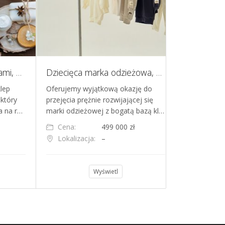
Sklep online z kosmetykami, ecommerce
Dziecięca marka odzieżowa, sklep internetowy, ecommerce
Domena desi
p
Oferujemy wyjątkową okazję do
Na sprzedaż d
óry
przejęcia prężnie rozwijającej się
wszystkie szc
na r…
marki odzieżowej z bogatą bazą kl…
po kontakcie
Cena:
499 000 zł
Cena:
Lokalizacja:
–
Lokalizacja
Wyświetl