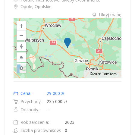
Opole, Opolskie
Ukryj mapę
©2026 TomTom
Road
Location: Polska.
Map style: road.
Map shortcuts: Zoom out: hyphen. Zoom in: plus. Pan right 100 pixels: right
Cena:
29 000 zł
Przychody:
235 000 zł
Dochody:
–
Rok założenia:
2023
Liczba pracowników:
0