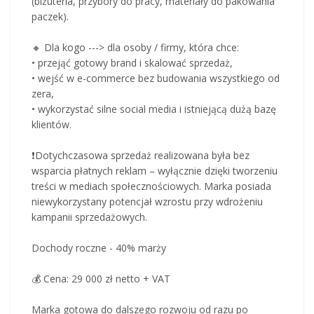
(biżuteria, przybory do pracy, materiały do pakowania
paczek).
🔸 Dla kogo ---> dla osoby / firmy, która chce:
• przejąć gotowy brand i skalować sprzedaż,
• wejść w e-commerce bez budowania wszystkiego od
zera,
• wykorzystać silne social media i istniejącą dużą bazę
klientów.
❗️Dotychczasowa sprzedaż realizowana była bez
wsparcia płatnych reklam – wyłącznie dzięki tworzeniu
treści w mediach społecznościowych. Marka posiada
niewykorzystany potencjał wzrostu przy wdrożeniu
kampanii sprzedażowych.
Dochody roczne - 40% marży
💰 Cena: 29 000 zł netto + VAT
Marka gotowa do dalszego rozwoju od razu po