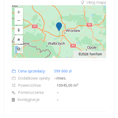
Ukryj mapę
©2026 TomTom
Road
Location: Polska.
Map style: road.
Map shortcuts: Zoom out: hyphen. Zoom in: plus. Pan right 100 pixels: right
Cena sprzedaży:
599 000 zł
Dodatkowe opłaty:
–/mies.
2
Powierzchnia:
10045,00
m
Pomieszczenia:
–
Kondygnacje:
–