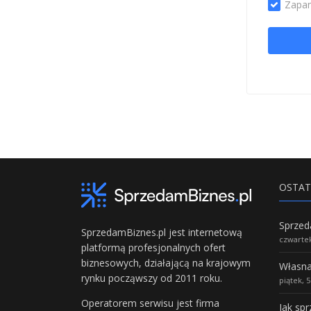
Zapam
OSTAT
SprzedamBiznes.pl jest internetową
czwartek
platformą profesjonalnych ofert
biznesowych, działającą na krajowym
rynku począwszy od 2011 roku.
piątek, 
Operatorem serwisu jest firma
Jak sp