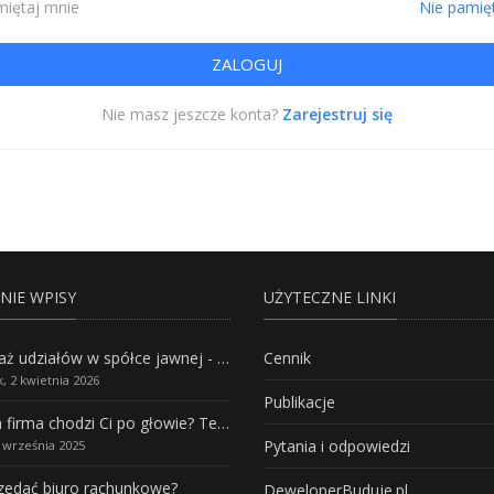
iętaj mnie
Nie pamię
Nie masz jeszcze konta?
Zarejestruj się
NIE WPISY
UŻYTECZNE LINKI
Sprzedaż udziałów w spółce jawnej - Wszystko, co trzeba wiedzieć.
Cennik
, 2 kwietnia 2026
Publikacje
Własna firma chodzi Ci po głowie? Te branże mają największy potencjał rozwoju
Pytania i odpowiedzi
5 września 2025
rzedać biuro rachunkowe?
DeweloperBuduje.pl