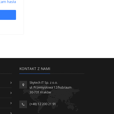
tam hasła
KONTAKT Z NAMI
Skytech IT Sp. z o.o.
ul. Przemysłowa 12/hubraum
30-701 Kraków
(+48) 12 200 21 91