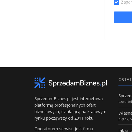
Zapam
OSTAT
SprzedamBiznes.pl jest internetową
czwartek
platformą profesjonalnych ofert
biznesowych, działającą na krajowym
rynku począwszy od 2011 roku.
piątek, 
Operatorem serwisu jest firma
Jak sp