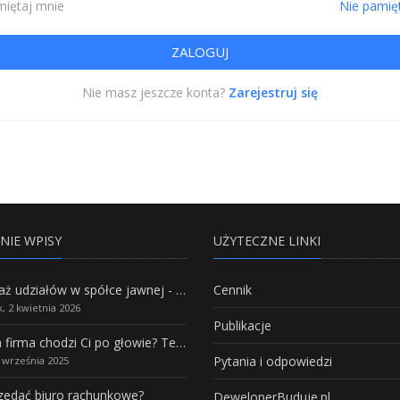
iętaj mnie
Nie pamię
Nie masz jeszcze konta?
Zarejestruj się
NIE WPISY
UŻYTECZNE LINKI
Sprzedaż udziałów w spółce jawnej - Wszystko, co trzeba wiedzieć.
Cennik
, 2 kwietnia 2026
Publikacje
Własna firma chodzi Ci po głowie? Te branże mają największy potencjał rozwoju
Pytania i odpowiedzi
5 września 2025
rzedać biuro rachunkowe?
DeweloperBuduje.pl