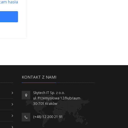
tam hasła
KONTAKT Z NAMI
Skytech IT Sp. z o.o.
ul. Przemysłowa 12/hubraum
30-701 Kraków
(+48) 12 200 21 91