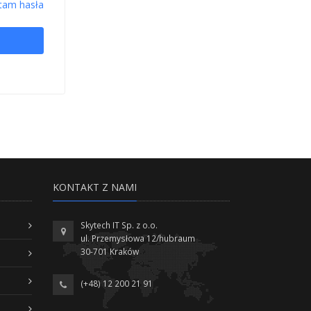
tam hasła
KONTAKT Z NAMI
Skytech IT Sp. z o.o.
ul. Przemysłowa 12/hubraum
30-701 Kraków
(+48) 12 200 21 91