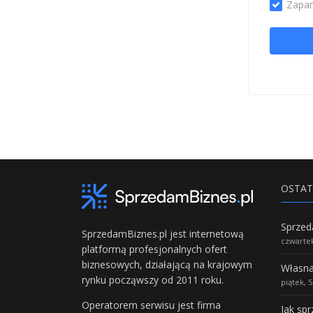
Zapam
OSTAT
SprzedamBiznes.pl jest internetową
czwartek
platformą profesjonalnych ofert
biznesowych, działającą na krajowym
rynku począwszy od 2011 roku.
piątek, 
Operatorem serwisu jest firma
Jak sp