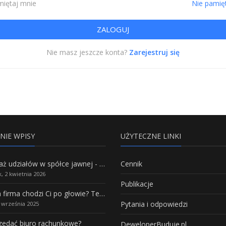
iętaj mnie
Nie pamię
Nie masz jeszcze konta?
Zarejestruj się
NIE WPISY
UŻYTECZNE LINKI
Sprzedaż udziałów w spółce jawnej - Wszystko, co trzeba wiedzieć.
Cennik
, 2 kwietnia 2026
Publikacje
Własna firma chodzi Ci po głowie? Te branże mają największy potencjał rozwoju
Pytania i odpowiedzi
5 września 2025
rzedać biuro rachunkowe?
DeweloperBuduje.pl