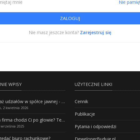
iętaj mnie
Nie pamię
Nie masz jeszcze konta?
Zarejestruj się
NIE WPISY
UŻYTECZNE LINKI
Sprzedaż udziałów w spółce jawnej - Wszystko, co trzeba wiedzieć.
Cennik
, 2 kwietnia 2026
Publikacje
Własna firma chodzi Ci po głowie? Te branże mają największy potencjał rozwoju
Pytania i odpowiedzi
5 września 2025
rzedać biuro rachunkowe?
DeweloperBuduje.pl