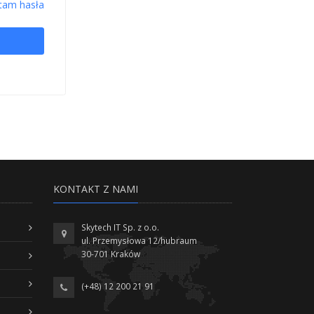
tam hasła
KONTAKT Z NAMI
Skytech IT Sp. z o.o.
ul. Przemysłowa 12/hubraum
30-701 Kraków
(+48) 12 200 21 91