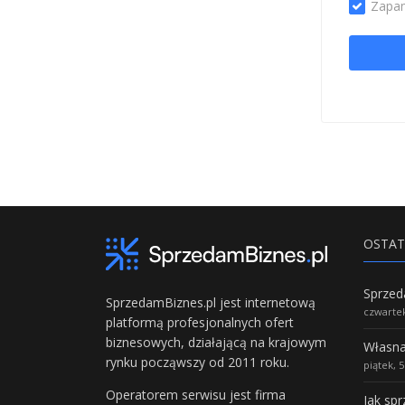
Zapam
OSTAT
SprzedamBiznes.pl jest internetową
czwartek
platformą profesjonalnych ofert
biznesowych, działającą na krajowym
rynku począwszy od 2011 roku.
piątek, 
Operatorem serwisu jest firma
Jak sp