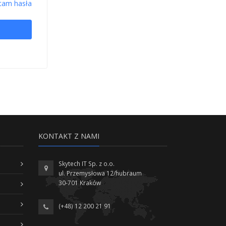
tam hasła
KONTAKT Z NAMI
Skytech IT Sp. z o.o.
ul. Przemysłowa 12/hubraum
30-701 Kraków
(+48) 12 200 21 91