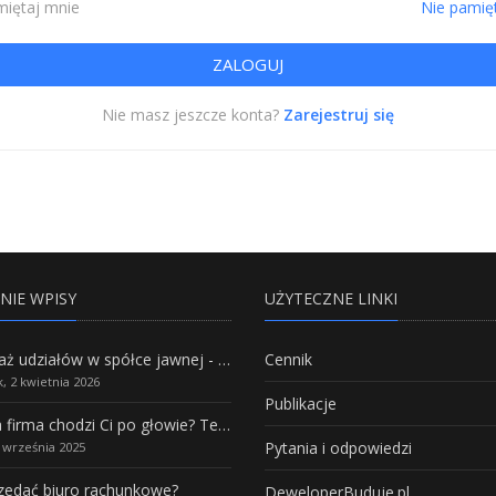
iętaj mnie
Nie pamię
Nie masz jeszcze konta?
Zarejestruj się
NIE WPISY
UŻYTECZNE LINKI
Sprzedaż udziałów w spółce jawnej - Wszystko, co trzeba wiedzieć.
Cennik
, 2 kwietnia 2026
Publikacje
Własna firma chodzi Ci po głowie? Te branże mają największy potencjał rozwoju
Pytania i odpowiedzi
5 września 2025
rzedać biuro rachunkowe?
DeweloperBuduje.pl