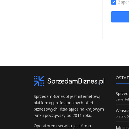
Zapam
OSTAT
SprzedamBiznes.pl jest internetową
czwartek
platformą profesjonalnych ofert
biznesowych, działającą na krajowym
rynku począwszy od 2011 roku.
piątek, 
Operatorem serwisu jest firma
Jak sp