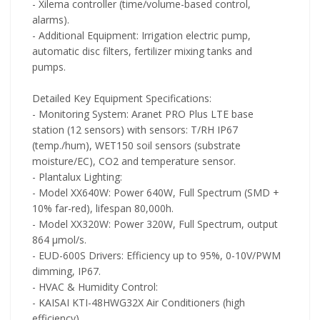
- Xilema controller (time/volume-based control,
alarms).
- Additional Equipment: Irrigation electric pump,
automatic disc filters, fertilizer mixing tanks and
pumps.
Detailed Key Equipment Specifications:
- Monitoring System: Aranet PRO Plus LTE base
station (12 sensors) with sensors: T/RH IP67
(temp./hum), WET150 soil sensors (substrate
moisture/EC), CO2 and temperature sensor.
- Plantalux Lighting:
- Model XX640W: Power 640W, Full Spectrum (SMD +
10% far-red), lifespan 80,000h.
- Model XX320W: Power 320W, Full Spectrum, output
864 μmol/s.
- EUD-600S Drivers: Efficiency up to 95%, 0-10V/PWM
dimming, IP67.
- HVAC & Humidity Control:
- KAISAI KTI-48HWG32X Air Conditioners (high
efficiency).