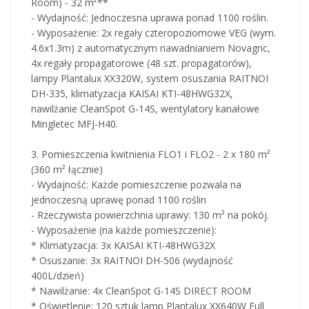
Room) - 32 m²**
- Wydajność: Jednoczesna uprawa ponad 1100 roślin.
- Wyposażenie: 2x regały czteropoziomowe VEG (wym.
4.6x1.3m) z automatycznym nawadnianiem Novagric,
4x regały propagatorowe (48 szt. propagatorów),
lampy Plantalux XX320W, system osuszania RAITNOI
DH-335, klimatyzacja KAISAI KTI-48HWG32X,
nawilżanie CleanSpot G-14S, wentylatory kanałowe
Mingletec MFJ-H40.
3. Pomieszczenia kwitnienia FLO1 i FLO2 - 2 x 180 m²
(360 m² łącznie)
- Wydajność: Każde pomieszczenie pozwala na
jednoczesną uprawę ponad 1100 roślin
- Rzeczywista powierzchnia uprawy: 130 m² na pokój.
- Wyposażenie (na każde pomieszczenie):
* Klimatyzacja: 3x KAISAI KTI-48HWG32X
* Osuszanie: 3x RAITNOI DH-506 (wydajność
400L/dzień)
* Nawilżanie: 4x CleanSpot G-14S DIRECT ROOM
* Oświetlenie: 120 sztuk lamp Plantalux XX640W Full