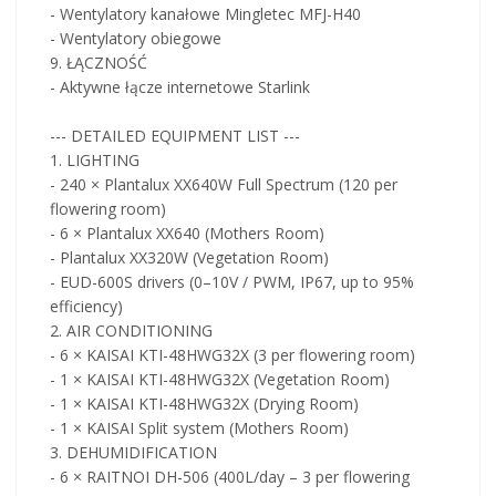
- Wentylatory kanałowe Mingletec MFJ-H40
- Wentylatory obiegowe
9. ŁĄCZNOŚĆ
- Aktywne łącze internetowe Starlink
--- DETAILED EQUIPMENT LIST ---
1. LIGHTING
- 240 × Plantalux XX640W Full Spectrum (120 per
flowering room)
- 6 × Plantalux XX640 (Mothers Room)
- Plantalux XX320W (Vegetation Room)
- EUD-600S drivers (0–10V / PWM, IP67, up to 95%
efficiency)
2. AIR CONDITIONING
- 6 × KAISAI KTI-48HWG32X (3 per flowering room)
- 1 × KAISAI KTI-48HWG32X (Vegetation Room)
- 1 × KAISAI KTI-48HWG32X (Drying Room)
- 1 × KAISAI Split system (Mothers Room)
3. DEHUMIDIFICATION
- 6 × RAITNOI DH-506 (400L/day – 3 per flowering