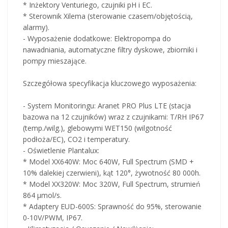
* Inżektory Venturiego, czujniki pH i EC.
* Sterownik Xilema (sterowanie czasem/objętością,
alarmy).
- Wyposażenie dodatkowe: Elektropompa do
nawadniania, automatyczne filtry dyskowe, zbiorniki i
pompy mieszające.
Szczegółowa specyfikacja kluczowego wyposażenia:
- System Monitoringu: Aranet PRO Plus LTE (stacja
bazowa na 12 czujników) wraz z czujnikami: T/RH IP67
(temp./wilg.), glebowymi WET150 (wilgotność
podłoża/EC), CO2 i temperatury.
- Oświetlenie Plantalux:
* Model XX640W: Moc 640W, Full Spectrum (SMD +
10% dalekiej czerwieni), kąt 120°, żywotność 80 000h.
* Model XX320W: Moc 320W, Full Spectrum, strumień
864 μmol/s.
* Adaptery EUD-600S: Sprawność do 95%, sterowanie
0-10V/PWM, IP67.