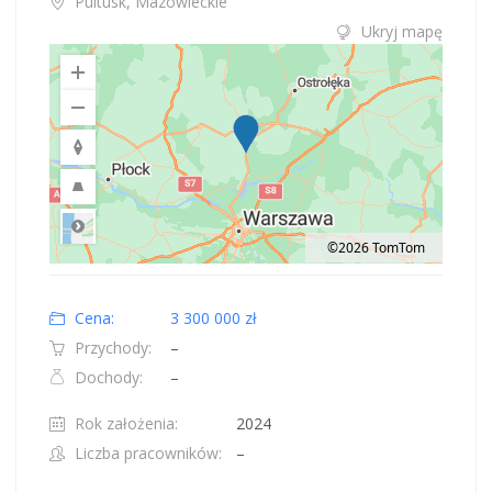
Pultusk, Mazowieckie
Ukryj mapę
©2026 TomTom
Road
Location: Obwód królewiecki, Polska.
Map style: road.
Map shortcuts: Zoom out: hyphen. Zoom in: plus. Pan right 100 pixels: right
Cena:
3 300 000 zł
Przychody:
–
Dochody:
–
Rok założenia:
2024
Liczba pracowników:
–