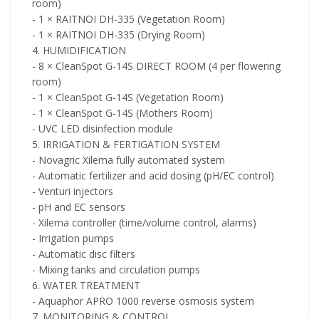
room)
- 1 × RAITNOI DH-335 (Vegetation Room)
- 1 × RAITNOI DH-335 (Drying Room)
4. HUMIDIFICATION
- 8 × CleanSpot G-14S DIRECT ROOM (4 per flowering
room)
- 1 × CleanSpot G-14S (Vegetation Room)
- 1 × CleanSpot G-14S (Mothers Room)
- UVC LED disinfection module
5. IRRIGATION & FERTIGATION SYSTEM
- Novagric Xilema fully automated system
- Automatic fertilizer and acid dosing (pH/EC control)
- Venturi injectors
- pH and EC sensors
- Xilema controller (time/volume control, alarms)
- Irrigation pumps
- Automatic disc filters
- Mixing tanks and circulation pumps
6. WATER TREATMENT
- Aquaphor APRO 1000 reverse osmosis system
7. MONITORING & CONTROL