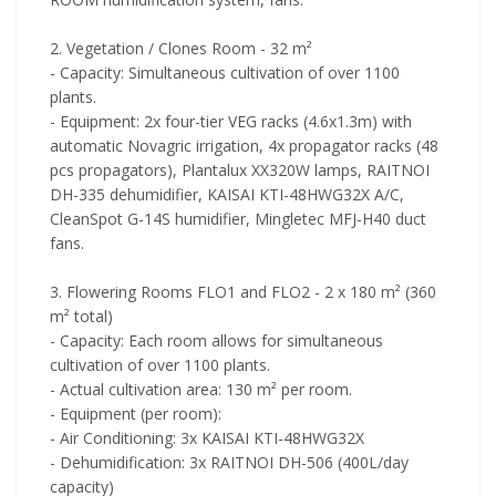
2. Vegetation / Clones Room - 32 m²
- Capacity: Simultaneous cultivation of over 1100
plants.
- Equipment: 2x four-tier VEG racks (4.6x1.3m) with
automatic Novagric irrigation, 4x propagator racks (48
pcs propagators), Plantalux XX320W lamps, RAITNOI
DH-335 dehumidifier, KAISAI KTI-48HWG32X A/C,
CleanSpot G-14S humidifier, Mingletec MFJ-H40 duct
fans.
3. Flowering Rooms FLO1 and FLO2 - 2 x 180 m² (360
m² total)
- Capacity: Each room allows for simultaneous
cultivation of over 1100 plants.
- Actual cultivation area: 130 m² per room.
- Equipment (per room):
- Air Conditioning: 3x KAISAI KTI-48HWG32X
- Dehumidification: 3x RAITNOI DH-506 (400L/day
capacity)