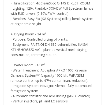
- Humidification: 4x CleanSpot G-14S DIRECT ROOM
- Lighting: 120x Plantalux XX640W Full Spectrum lamps
with EUD drivers (0-10V/PWM control)
- Benches: Easy-Fix (KG Systems) rolling bench system
at ergonomic height.
4. Drying Room - 24 m²
- Purpose: Controlled drying of plants.
- Equipment: RAITNOI DH-335 dehumidifier, KAISAI
KTI-48HWG32X A/C - planned vertical mesh drying
construction, trimming station.
5. Water Room - 10 m²
- Water Treatment: Aquaphor APRO 1000 Reverse
Osmosis System** (capacity 1000 l/h, WiFi/GSM
remote control, up to 97% contaminant reduction).
- Irrigation System: Novagric Xilema - fully automated
fertigation system.
- Automatic fertilizer and acid dosing (pH/EC control).
- Venturi injectors, pH and EC sensors.