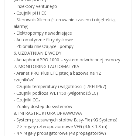
- Inżektory Venturiego
- Czujniki pH i EC
- Sterownik Xilema (sterowanie czasem i objętością,
alarmy)
- Elektropompy nawadniające
- Automatyczne filtry dyskowe
- Zbiorniki mieszające i pompy
6. UZDATNIANIE WODY
- Aquaphor APRO 1000 – system odwróconej osmozy
7. MONITORING I AUTOMATYKA
- Aranet PRO Plus LTE (stacja bazowa na 12
czujników)
- Czujniki temperatury i wilgotności (T/RH IP67)
- Czujniki podłoża WET150 (wilgotność/EC)
- Czujniki CO₂
- Zdalny dostęp do systemów
8. INFRASTRUKTURA UPRAWOWA
- System przesuwnych stołów Easy-Fix (KG Systems)
- 2 × regały czteropoziomowe VEG (4.6 × 1.3 m)
- 4 × regały propagatorowe (48 propagatorów)