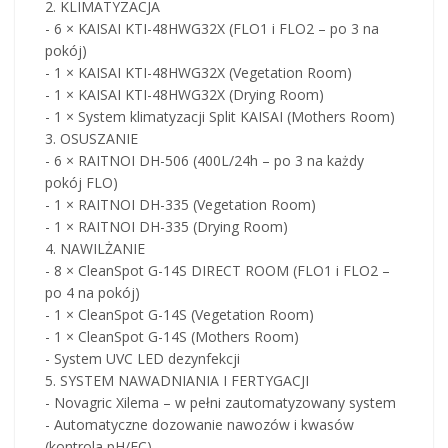
2. KLIMATYZACJA
- 6 × KAISAI KTI-48HWG32X (FLO1 i FLO2 – po 3 na
pokój)
- 1 × KAISAI KTI-48HWG32X (Vegetation Room)
- 1 × KAISAI KTI-48HWG32X (Drying Room)
- 1 × System klimatyzacji Split KAISAI (Mothers Room)
3. OSUSZANIE
- 6 × RAITNOI DH-506 (400L/24h – po 3 na każdy
pokój FLO)
- 1 × RAITNOI DH-335 (Vegetation Room)
- 1 × RAITNOI DH-335 (Drying Room)
4. NAWILŻANIE
- 8 × CleanSpot G-14S DIRECT ROOM (FLO1 i FLO2 –
po 4 na pokój)
- 1 × CleanSpot G-14S (Vegetation Room)
- 1 × CleanSpot G-14S (Mothers Room)
- System UVC LED dezynfekcji
5. SYSTEM NAWADNIANIA I FERTYGACJI
- Novagric Xilema – w pełni zautomatyzowany system
- Automatyczne dozowanie nawozów i kwasów
(kontrola pH/EC)