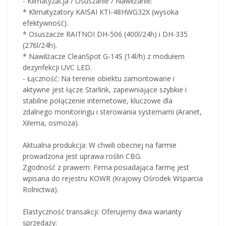
- Klimatyzacja / Osuszanie / Nawilżanie:
* Klimatyzatory KAISAI KTI-48HWG32X (wysoka
efektywność).
* Osuszacze RAITNOI DH-506 (400l/24h) i DH-335
(276l/24h).
* Nawilżacze CleanSpot G-14S (14l/h) z modułem
dezynfekcji UVC LED.
- Łączność: Na terenie obiektu zamontowane i
aktywne jest łącze Starlink, zapewniające szybkie i
stabilne połączenie internetowe, kluczowe dla
zdalnego monitoringu i sterowania systemami (Aranet,
Xilema, osmoza).
Aktualna produkcja: W chwili obecnej na farmie
prowadzona jest uprawa roślin CBG.
Zgodność z prawem: Firma posiadająca farmę jest
wpisana do rejestru KOWR (Krajowy Ośrodek Wsparcia
Rolnictwa).
Elastyczność transakcji: Oferujemy dwa warianty
sprzedaży: