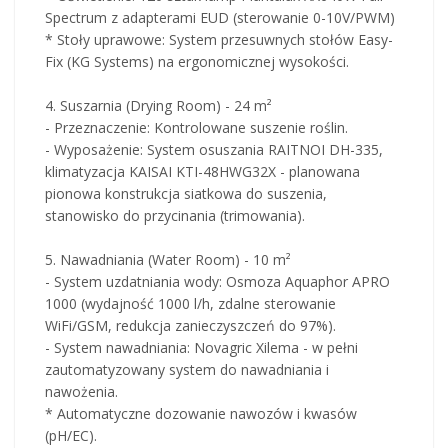
Spectrum z adapterami EUD (sterowanie 0-10V/PWM)
* Stoły uprawowe: System przesuwnych stołów Easy-
Fix (KG Systems) na ergonomicznej wysokości.
4. Suszarnia (Drying Room) - 24 m²
- Przeznaczenie: Kontrolowane suszenie roślin.
- Wyposażenie: System osuszania RAITNOI DH-335,
klimatyzacja KAISAI KTI-48HWG32X - planowana
pionowa konstrukcja siatkowa do suszenia,
stanowisko do przycinania (trimowania).
5. Nawadniania (Water Room) - 10 m²
- System uzdatniania wody: Osmoza Aquaphor APRO
1000 (wydajność 1000 l/h, zdalne sterowanie
WiFi/GSM, redukcja zanieczyszczeń do 97%).
- System nawadniania: Novagric Xilema - w pełni
zautomatyzowany system do nawadniania i
nawożenia.
* Automatyczne dozowanie nawozów i kwasów
(pH/EC).