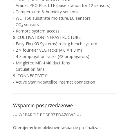
- Aranet PRO Plus LTE (base station for 12 sensors)
- Temperature & humidity sensors
- WET150 substrate moisture/EC sensors
- CO₂ sensors
- Remote system access
8. CULTIVATION INFRASTRUCTURE
- Easy-Fix (KG Systems) rolling bench system
- 2 × four-tier VEG racks (4.6 × 1.3 m)
- 4 × propagation racks (48 propagators)
- Mingletec MFJ-H40 duct fans
- Circulation fans
9. CONNECTIVITY
- Active Starlink satellite internet connection
Wsparcie posprzedażowe
--- WSPARCIE POSPRZEDAŻOWE ---
Oferujemy kompleksowe wsparcie po finalizacji