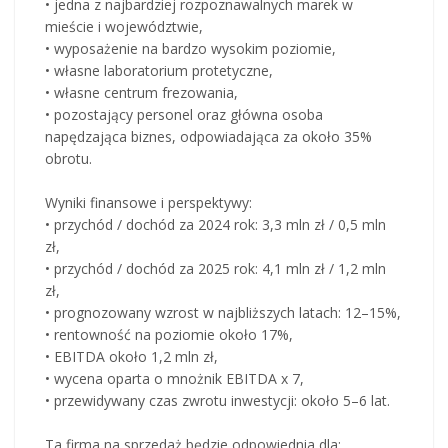
• jedna z najbardziej rozpoznawalnych marek w
mieście i województwie,
• wyposażenie na bardzo wysokim poziomie,
• własne laboratorium protetyczne,
• własne centrum frezowania,
• pozostający personel oraz główna osoba
napędzająca biznes, odpowiadająca za około 35%
obrotu.
Wyniki finansowe i perspektywy:
• przychód / dochód za 2024 rok: 3,3 mln zł / 0,5 mln
zł,
• przychód / dochód za 2025 rok: 4,1 mln zł / 1,2 mln
zł,
• prognozowany wzrost w najbliższych latach: 12–15%,
• rentowność na poziomie około 17%,
• EBITDA około 1,2 mln zł,
• wycena oparta o mnożnik EBITDA x 7,
• przewidywany czas zwrotu inwestycji: około 5–6 lat.
Ta firma na sprzedaż będzie odpowiednia dla: