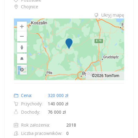
Chojnice
Ukryj mapę
©2026 TomTom
Road
Location: Obwód królewiecki, Polska.
Map style: road.
Map shortcuts: Zoom out: hyphen. Zoom in: plus. Pan right 100 pixels: right
Cena:
320 000 zł
Przychody:
140 000 zł
Dochody:
76 000 zł
Rok założenia:
2018
Liczba pracowników:
0