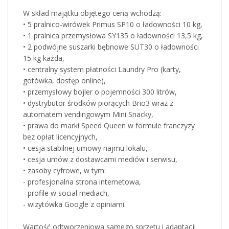
W skład majątku objętego ceną wchodzą:
• 5 pralnico-wirówek Primus SP10 o ładowności 10 kg,
• 1 pralnica przemysłowa SY135 o ładowności 13,5 kg,
• 2 podwójne suszarki bębnowe SUT30 o ładowności
15 kg każda,
• centralny system płatności Laundry Pro (karty,
gotówka, dostęp online),
• przemysłowy bojler o pojemności 300 litrów,
• dystrybutor środków piorących Brio3 wraz z
automatem vendingowym Mini Snacky,
• prawa do marki Speed Queen w formule franczyzy
bez opłat licencyjnych,
• cesja stabilnej umowy najmu lokalu,
• cesja umów z dostawcami mediów i serwisu,
• zasoby cyfrowe, w tym:
- profesjonalna strona internetowa,
- profile w social mediach,
- wizytówka Google z opiniami.
Wartość odtworzeniowa samego sprzętu i adaptacji