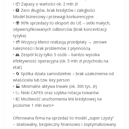
• 📦 Zapasy o wartości ok. 2 mln zł
• 🏦 Zero długów, brak kredytów i zaległości
Model biznesowy i przewagi konkurencyjne:
• 🌍 90% sprzedaży to eksport do UE – setki małych,
zdywersyfikowanych odbiorców (brak koncentracji
ryzyka)
• 💳 Wszyscy klienci realizują przedpłaty → zerowe
należności i brak problemów z płynnością
• 👥 Zespół liczy tylko 5 osób – bardzo wysoka
efektywność operacyjna (ok. 5 mln zł przychodu na
etat)
• 🔄 Spółka działa samodzielnie – brak uzależnienia od
właściciela lub tzw. key person
• 🏭 Minimalne aktywa trwałe (ok. 300 tys. zł)
• 📉 Niski CAPEX oraz szybka rotacja towarów
• 💶 Możliwość uruchomienia linii kredytowej na
poziomie 1 mln euro+
Oferowana firma na sprzedaż to model „super czysty”
– skalowalny, bezpieczny finansowo i zoptymalizowany