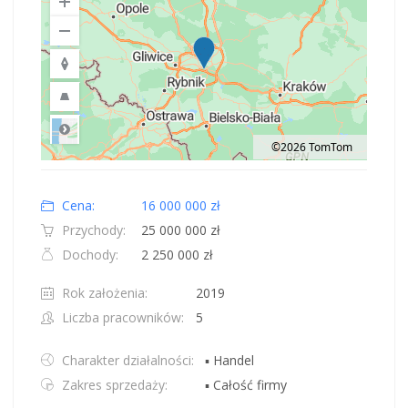
©2026 TomTom
Road
Location: Polska.
Map style: road.
Map shortcuts: Zoom out: hyphen. Zoom in: plus. Pan right 100 pixels: right
Cena:
16 000 000 zł
Przychody:
25 000 000 zł
Dochody:
2 250 000 zł
Rok założenia:
2019
Liczba pracowników:
5
Charakter działalności:
▪ Handel
Zakres sprzedaży:
▪ Całość firmy