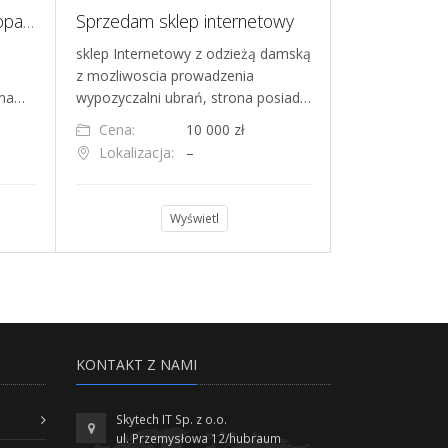
Sprzedam firmę z branży opakowań jednorazowych
Sprzedam sklep internetowy
sklep Internetowy z odzieżą damską
Oferuję sprze
z mozliwoscia prowadzenia
commerce w br
rma…
wypozyczalni ubrań, strona posiad…
biznes na spr
Cena:
10 000 zł
Cena:
Lokalizacja:
–
Lokalizacja
Wyświetl
KONTAKT Z NAMI
Skytech IT Sp. z o.o.
ul. Przemysłowa 12/hubraum