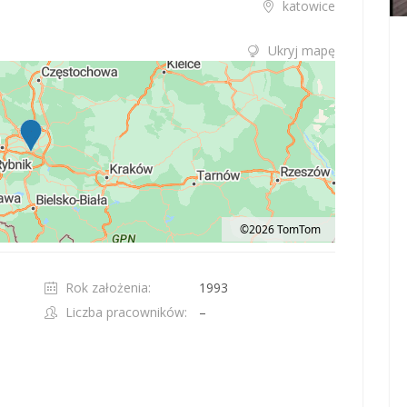
katowice
Ukryj mapę
©2026 TomTom
t 100 pixels: right arrow. Pan left 100 pixels: left arrow. Pan up 100 pixels: up ar
Rok założenia:
1993
Liczba pracowników:
–