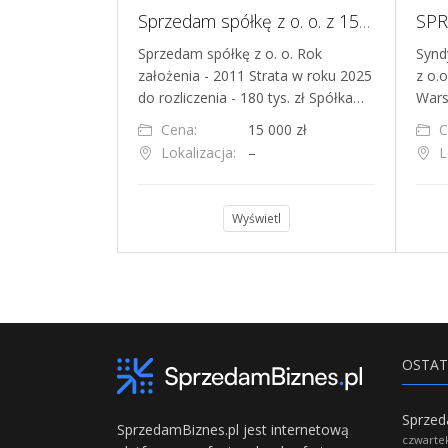
Sklep internetowy - produkty do wyposażenia kuchni i domu.
Sprzedam spółkę z o. o. z 15-letnią historią ze stratą w roku 2025 - bez długu
siada w swojej
Sprzedam spółkę z o. o. Rok
Synd
wyposażenia
założenia - 2011 Strata w roku 2025
z o.o
a od 1.12.2021…
do rozliczenia - 180 tys. zł Spółka…
Wars
00 zł
Cena:
15 000 zł
C
bnica
Lokalizacja:
–
L
l
Wyświetl
OSTAT
SprzedamBiznes.pl jest internetową
czwartek