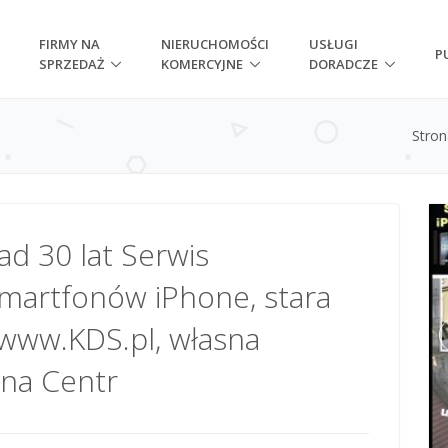
FIRMY NA
NIERUCHOMOŚCI
USŁUGI
P
SPRZEDAŻ
KOMERCYJNE
DORADCZE
Stro
d 30 lat Serwis
martfonów iPhone, stara
www.KDS.pl, własna
yna Centr