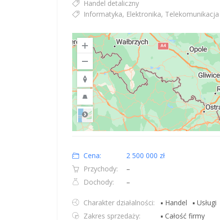
Handel detaliczny
Informatyka, Elektronika, Telekomunikacja
Road
Location: Polska.
Map style: road.
Map shortcuts: Zoom out: hyphen. Zoom in: plus. Pan righ
Cena:
2 500 000 zł
Przychody:
–
Dochody:
–
Charakter działalności:
▪ Handel
▪ Usługi
Zakres sprzedaży:
▪ Całość firmy