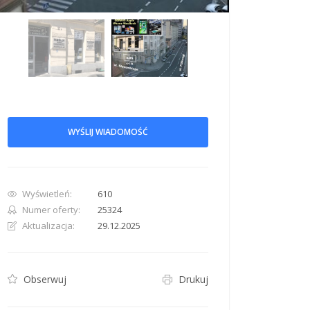
WYŚLIJ WIADOMOŚĆ
Wyświetleń:
610
row. Pan down 100 pixels: down arrow. Rotate 15 degrees clockwise: shift + right arr
Numer oferty:
25324
Aktualizacja:
29.12.2025
Obserwuj
Drukuj