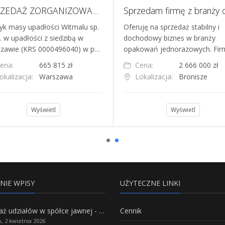
SPRZEDAŻ ZORGANIZOWANEJ CZĘŚCI PRZEDSIĘBIORSTWA E-COMMERCE W BRANŻY PET CARE
yk masy upadłości Witmalu sp.
Oferuję na sprzedaż stabilny i
. w upadłości z siedzibą w
dochodowy biznes w branży
zawie (KRS 0000496040) w p…
opakowań jednorazowych. Fi
ena:
665 815 zł
Cena:
2 666 000 zł
okalizacja:
Warszawa
Lokalizacja:
Bronisze
Wyświetl
Wyświetl
NIE WPISY
UŻYTECZNE LINKI
Sprzedaż udziałów w spółce jawnej - Wszystko, co trzeba wiedzieć.
Cennik
, 2 kwietnia 2026