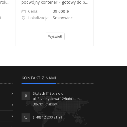
 rok…
podwójny kontener – gotowy do p…
Wadowic (Plac
Cena:
39 000 zł
Cena:
i
Lokalizacja:
Sosnowiec
Lokalizacja
Wyświetl
KONTAKT Z NAMI
Skytech IT Sp. z o.o.
ul. Przemysłowa 12/hubraum
30-701 Kraków
(+48) 12 200 21 91