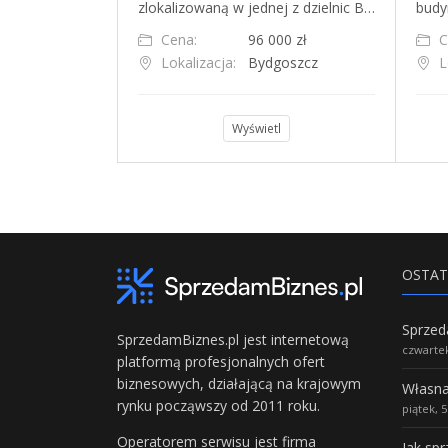
daż ugruntowa…
zlokalizowaną w jednej z dzielnic B…
budy
000 zł
Cena:
96 000 zł
C
Lokalizacja:
Bydgoszcz
L
l
Wyświetl
OSTAT
SprzedamBiznes.pl jest internetową
czwartek
platformą profesjonalnych ofert
biznesowych, działającą na krajowym
rynku począwszy od 2011 roku.
piątek, 
Operatorem serwisu jest firma
Jak sp