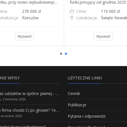
nku, przy nowo wybudowanyc…
funkcjonujący od grudnia 2025
ena:
270 000 zł
Cena:
119 000 zł
okalizacja:
Rzeszów
Lokalizacja:
Święte Nowak
Wyświetl
Wyświetl
NIE WPISY
UŻYTECZNE LINKI
Sprzedaż udziałów w spółce jawnej - Wszystko, co trzeba wiedzieć.
Cennik
, 2 kwietnia 2026
Publikacje
Własna firma chodzi Ci po głowie? Te branże mają największy potencjał rozwoju
Pytania i odpowiedzi
5 września 2025
rzedać biuro rachunkowe?