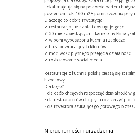
propozycja dla osoby, która chce przejąć goto
Lokal znajduje się na poziomie parteru budyn
powierzchni ok. 160 m2+ pomieszczenia przyn
Dlaczego to dobra inwestycja?
✔ restauracja już działa i obsługuje gości
✔ 30 miejsc siedzących – kameralny klimat, ł
✔ w pełni wyposażona kuchnia i zaplecze
✔ baza powracających klientów
✔ możliwość płynnego przejęcia działalności
✔ rozbudowane social-media
Restauracje z kuchnią polską cieszą się stabi
biznesowy.
Dla kogo?
• dla osób chcących rozpocząć działalność w 
• dla restauratorów chcących rozszerzyć portfol
• dla inwestora szukającego gotowego biznes
Nieruchomości i urządzenia