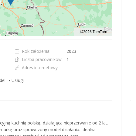
©2026 TomTom
t 100 pixels: right arrow. Pan left 100 pixels: left arrow. Pan up 100 pixels: up ar
Rok założenia:
2023
Liczba pracowników:
1
Adres internetowy:
–
del
▪ Usługi
yjną kuchnią polską, działająca nieprzerwanie od 2 lat.
 markę oraz sprawdzony model działania. Idealna