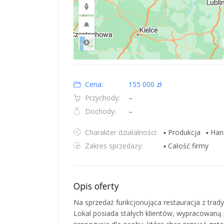
Road
Location: Polska.
Map style: road.
Map shortcuts: Zoom out: hyphen. Zoom in: plus. Pan righ
Cena:
155 000 zł
Przychody:
–
Dochody:
–
Charakter działalności:
▪ Produkcja
▪ Han
Zakres sprzedaży:
▪ Całość firmy
Opis oferty
Na sprzedaż funkcjonująca restauracja z tradyc
Lokal posiada stałych klientów, wypracowaną