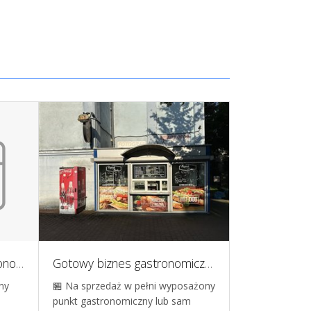
Kebab w przyczepie gastronomicznej - Marka, stali klienci, lokalizacja w Skierniewicach
Gotowy biznes gastronomiczny, 15 lat na rynku z pawilonami własnościowymi
ny
🏪 Na sprzedaż w pełni wyposażony
Odstąpię w peł
punkt gastronomiczny lub sam
gastronomiczn