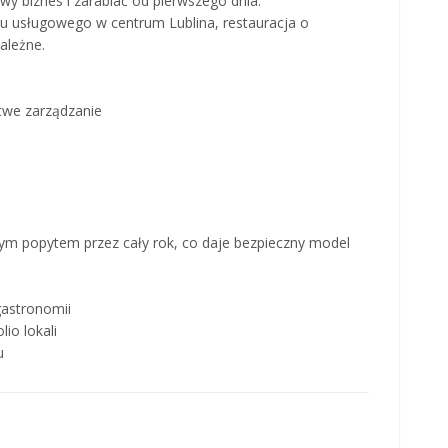
wy biznes i zarabiać od pierwszego dnia.
ku usługowego w centrum Lublina, restauracja o
ależne.
atwe zarządzanie
lnym popytem przez cały rok, co daje bezpieczny model
gastronomii
io lokali
u