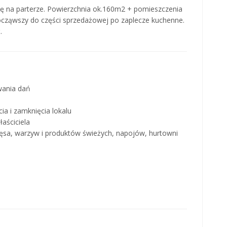
ię na parterze. Powierzchnia ok.160m2 + pomieszczenia
począwszy do części sprzedażowej po zaplecze kuchenne.
.
wania dań
a i zamknięcia lokalu
aściciela
ęsa, warzyw i produktów świeżych, napojów, hurtowni