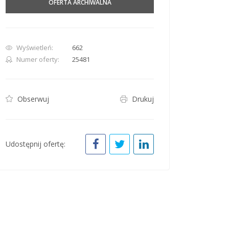
OFERTA ARCHIWALNA
Wyświetleń:
662
Numer oferty:
25481
row. Pan down 100 pixels: down arrow. Rotate 15 degrees clockwise: shift + right arr
Obserwuj
Drukuj
Udostępnij ofertę: