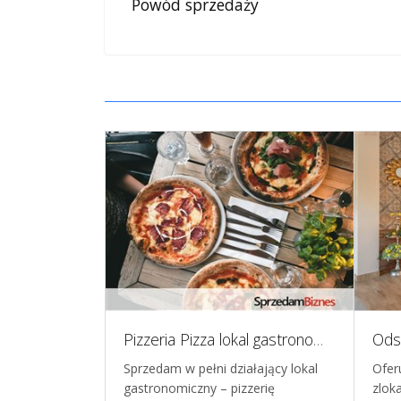
Powód sprzedaży
Gotowy działający gastronomiczny biznes, Wrocław
Pizzeria Pizza lokal gastronomiczny w sieci franczyzowej
Odst
znesu na
Sprzedam w pełni działający lokal
Ofer
 lokalizacji?
gastronomiczny – pizzerię
zlok