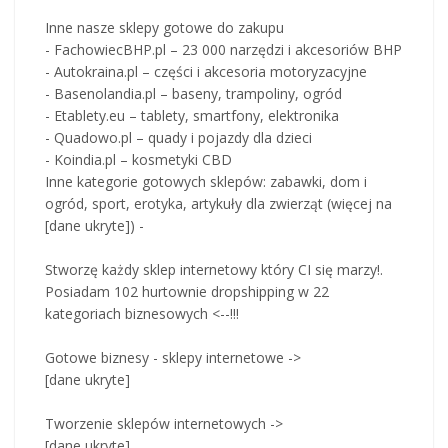
Inne nasze sklepy gotowe do zakupu
- FachowiecBHP.pl – 23 000 narzędzi i akcesoriów BHP
- Autokraina.pl – części i akcesoria motoryzacyjne
- Basenolandia.pl – baseny, trampoliny, ogród
- Etablety.eu – tablety, smartfony, elektronika
- Quadowo.pl – quady i pojazdy dla dzieci
- Koindia.pl – kosmetyki CBD
Inne kategorie gotowych sklepów: zabawki, dom i
ogród, sport, erotyka, artykuły dla zwierząt (więcej na
[dane ukryte]) -
Stworzę każdy sklep internetowy który CI się marzy!.
Posiadam 102 hurtownie dropshipping w 22
kategoriach biznesowych <--!!!
Gotowe biznesy - sklepy internetowe ->
[dane ukryte]
Tworzenie sklepów internetowych ->
[dane ukryte]