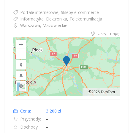
Portale internetowe, Sklepy e-commerce
Informatyka, Elektronika, Telekomunikacja
Warszawa, Mazowieckie
Ukryj mapę
©2026 TomTom
Road
Location: Obwód królewiecki, Polska.
Map style: road.
Map shortcuts: Zoom out: hyphen. Zoom in: plus. Pan right 100 pixels: right
Cena:
3 200 zł
Przychody:
–
Dochody:
–