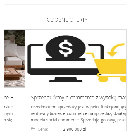
PODOBNE OFERTY
Sprzedaż firmy e-commerce z wysoką marżą (150%) i zautomatyzowanym modelem
Przedmiotem sprzedaży jest w pełni funkcjonujący,
rentowny biznes e-commerce na sprzedaż, działający w
modelu social commerce. Sprzedaję gotowy, przetesto…
Cena:
2 900 000 zł