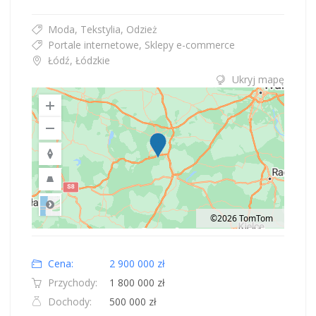
Moda, Tekstylia, Odzież
Portale internetowe, Sklepy e-commerce
Łódź, Łódzkie
Ukryj mapę
©2026 TomTom
Road
Location: Polska.
Map style: road.
Map shortcuts: Zoom out: hyphen. Zoom in: plus. Pan right 100 pixels: right
Cena:
2 900 000 zł
Przychody:
1 800 000 zł
Dochody:
500 000 zł