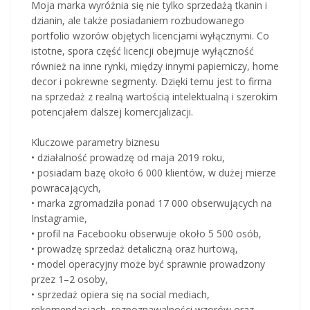
Moja marka wyróżnia się nie tylko sprzedażą tkanin i
dzianin, ale także posiadaniem rozbudowanego
portfolio wzorów objętych licencjami wyłącznymi. Co
istotne, spora część licencji obejmuje wyłączność
również na inne rynki, między innymi papierniczy, home
decor i pokrewne segmenty. Dzięki temu jest to firma
na sprzedaż z realną wartością intelektualną i szerokim
potencjałem dalszej komercjalizacji.
Kluczowe parametry biznesu
• działalność prowadzę od maja 2019 roku,
• posiadam bazę około 6 000 klientów, w dużej mierze
powracających,
• marka zgromadziła ponad 17 000 obserwujących na
Instagramie,
• profil na Facebooku obserwuje około 5 500 osób,
• prowadzę sprzedaż detaliczną oraz hurtową,
• model operacyjny może być sprawnie prowadzony
przez 1–2 osoby,
• sprzedaż opiera się na social mediach,
rekomendacjach, rozpoznawalności wzorów oraz