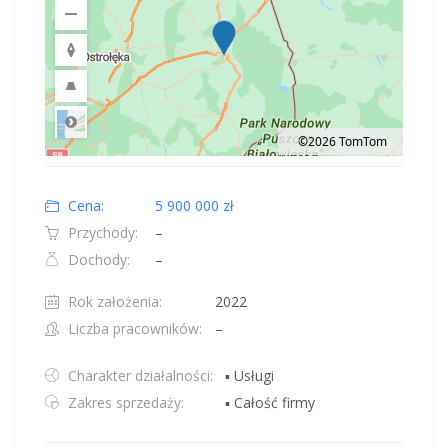
©2026 TomTom
Road
Location: Obwód królewiecki, Polska.
Map style: road.
Map shortcuts: Zoom out: hyphen. Zoom in: plus. Pan right 100 pixels: right
Cena:
5 900 000 zł
Przychody:
–
Dochody:
–
Rok założenia:
2022
Liczba pracowników:
–
Charakter działalności:
▪ Usługi
Zakres sprzedaży:
▪ Całość firmy