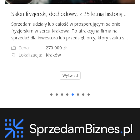
Salon fryzjerski, dochodowy, z 25 letnią historią w Krakowie - sprzedam udziały
Sprzedam udziały lub całość w prosperującym salonie
Of
fryzjerskim w sercu Krakowa. To atrakcyjna firma na
Th
sprzedaż dla inwestora lub przedsiębiorcy, który szuka s…
zl
Cena:
270 000 zł
Lokalizacja:
Kraków
Wyświetl