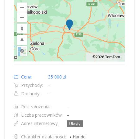
©2026 TomTom
Road
Location: Polska.
Map style: road.
Map shortcuts: Zoom out: hyphen. Zoom in: plus. Pan right 100 pixels: right
Cena:
35 000 zł
Przychody:
–
Dochody:
–
Rok założenia:
–
Liczba pracowników:
–
Adres internetowy:
Ukryty
Charakter działalności:
▪ Handel