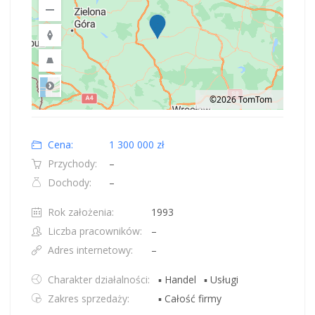
©2026 TomTom
Road
Location: Polska.
Map style: road.
Map shortcuts: Zoom out: hyphen. Zoom in: plus. Pan right 100 pixels: right
Cena:
1 300 000 zł
Przychody:
–
Dochody:
–
Rok założenia:
1993
Liczba pracowników:
–
Adres internetowy:
–
Charakter działalności:
▪ Handel
▪ Usługi
Zakres sprzedaży:
▪ Całość firmy