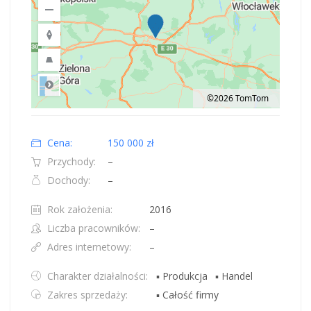
©2026 TomTom
Road
Location: Polska.
Map style: road.
Map shortcuts: Zoom out: hyphen. Zoom in: plus. Pan right 100 pixels: right
Cena:
150 000 zł
Przychody:
–
Dochody:
–
Rok założenia:
2016
Liczba pracowników:
–
Adres internetowy:
–
Charakter działalności:
▪ Produkcja
▪ Handel
Zakres sprzedaży:
▪ Całość firmy