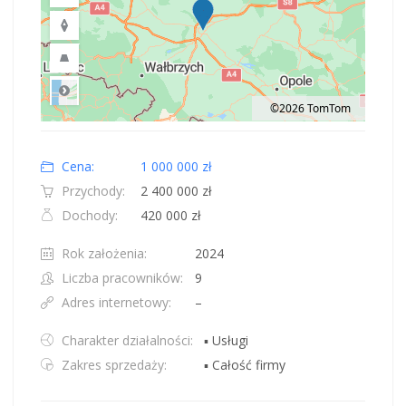
©2026 TomTom
Road
Location: Polska.
Map style: road.
Map shortcuts: Zoom out: hyphen. Zoom in: plus. Pan right 100 pixels: right
Cena:
1 000 000 zł
Przychody:
2 400 000 zł
Dochody:
420 000 zł
Rok założenia:
2024
Liczba pracowników:
9
Adres internetowy:
–
Charakter działalności:
▪ Usługi
Zakres sprzedaży:
▪ Całość firmy